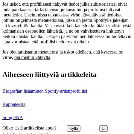
Jos uskot, että profiilissasi näkyvät tiedot julkaisuhistoriastasi eivät
pidä paikkaansa, tarkista ensin julkaisuihin ja profiiliisi liittyvät
metatiedot. Useimmissa tapauksissa virhe näytettävissä tiedoissa
johtuu ongelmasta metatiedoissa, jotka on jaettu Spotifylle jakelijan
tai levy-yhtiön kautta. Vastaavasti keikkatiedot kerätään yhdistetyistä
kolmansien osapuolien lähteistä, ja ne on vahvistettava linkitetyn
keikka-alustan kautta. Tietojen päivittäminen lähteessä on luotettavin
tapa varmistaa, että profiilisi tiedot ovat oikein.
Jos olet tarkistanut metatietosi ja uskot edelleen, että kyseessä on
virhe,
ota meihin yhteyttä
.
Aiheeseen liittyviä artikkeleita
Biografian lisääminen Spotify-artistiprofiiliisi
Kappaleesta
SongDNA
Oliko tästä artikkelista apua?
Kyllä
Ei