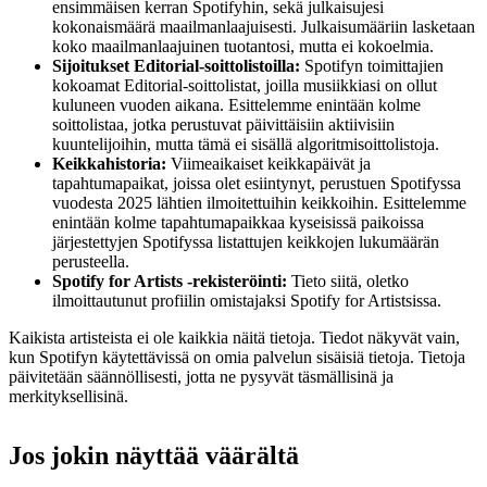
ensimmäisen kerran Spotifyhin, sekä julkaisujesi
kokonaismäärä maailmanlaajuisesti. Julkaisumääriin lasketaan
koko maailmanlaajuinen tuotantosi, mutta ei kokoelmia.
Sijoitukset Editorial-soittolistoilla:
Spotifyn toimittajien
kokoamat Editorial-soittolistat, joilla musiikkiasi on ollut
kuluneen vuoden aikana. Esittelemme enintään kolme
soittolistaa, jotka perustuvat päivittäisiin aktiivisiin
kuuntelijoihin, mutta tämä ei sisällä algoritmisoittolistoja.
Keikkahistoria:
Viimeaikaiset keikkapäivät ja
tapahtumapaikat, joissa olet esiintynyt, perustuen Spotifyssa
vuodesta 2025 lähtien ilmoitettuihin keikkoihin. Esittelemme
enintään kolme tapahtumapaikkaa kyseisissä paikoissa
järjestettyjen Spotifyssa listattujen keikkojen lukumäärän
perusteella.
Spotify for Artists ‑rekisteröinti:
Tieto siitä, oletko
ilmoittautunut profiilin omistajaksi Spotify for Artistsissa.
Kaikista artisteista ei ole kaikkia näitä tietoja. Tiedot näkyvät vain,
kun Spotifyn käytettävissä on omia palvelun sisäisiä tietoja. Tietoja
päivitetään säännöllisesti, jotta ne pysyvät täsmällisinä ja
merkityksellisinä.
Jos jokin näyttää väärältä