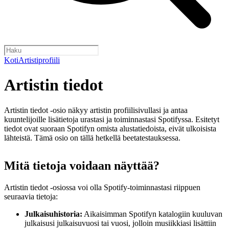
Koti
Artistiprofiili
Artistin tiedot
Artistin tiedot ‑osio näkyy artistin profiilisivullasi ja antaa
kuuntelijoille lisätietoja urastasi ja toiminnastasi Spotifyssa. Esitetyt
tiedot ovat suoraan Spotifyn omista alustatiedoista, eivät ulkoisista
lähteistä. Tämä osio on tällä hetkellä beetatestauksessa.
Mitä tietoja voidaan näyttää?
Artistin tiedot ‑osiossa voi olla Spotify-toiminnastasi riippuen
seuraavia tietoja:
Julkaisuhistoria:
Aikaisimman Spotifyn katalogiin kuuluvan
julkaisusi julkaisuvuosi tai vuosi, jolloin musiikkiasi lisättiin