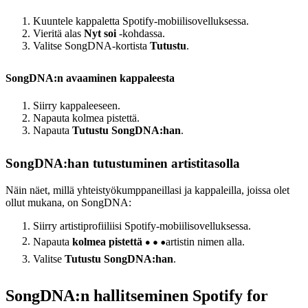
Kuuntele kappaletta Spotify-mobiilisovelluksessa.
Vieritä alas
Nyt soi
-kohdassa.
Valitse SongDNA-kortista
Tutustu
.
SongDNA:n avaaminen kappaleesta
Siirry kappaleeseen.
Napauta kolmea pistettä.
Napauta
Tutustu SongDNA:han
.
SongDNA:han tutustuminen artistitasolla
Näin näet, millä yhteistyökumppaneillasi ja kappaleilla, joissa olet
ollut mukana, on SongDNA:
Siirry artistiprofiiliisi Spotify-mobiilisovelluksessa.
Napauta
kolmea pistettä
artistin nimen alla.
Valitse
Tutustu SongDNA:han
.
SongDNA:n hallitseminen Spotify for