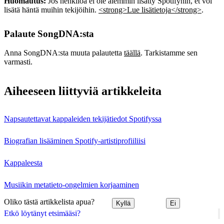
Huomautus:
Jos henkilöä ei ole aiemmin lisätty Spotifyhin, et voi
lisätä häntä muihin tekijöihin.
<strong>Lue lisätietoja</strong>
.
Palaute SongDNA:sta
Anna SongDNA:sta muuta palautetta
täällä
. Tarkistamme sen
varmasti.
Aiheeseen liittyviä artikkeleita
Napsautettavat kappaleiden tekijätiedot Spotifyssa
Biografian lisääminen Spotify-artistiprofiiliisi
Kappaleesta
Musiikin metatieto-ongelmien korjaaminen
Oliko tästä artikkelista apua?
Kyllä
Ei
Etkö löytänyt etsimääsi?