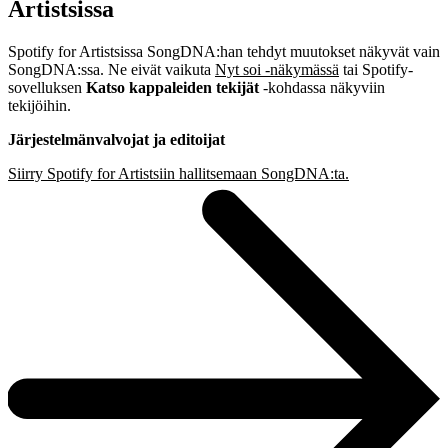
Artistsissa
Spotify for Artistsissa SongDNA:han tehdyt muutokset näkyvät vain
SongDNA:ssa. Ne eivät vaikuta
Nyt soi ‑näkymässä
tai Spotify-
sovelluksen
Katso kappaleiden tekijät
‑kohdassa näkyviin
tekijöihin.
Järjestelmänvalvojat ja editoijat
Siirry Spotify for Artistsiin hallitsemaan SongDNA:ta.