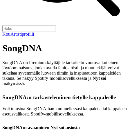
Koti
Artistiprofiili
SongDNA
SongDNA on Premium-käyttäjille tarkoitettu vuorovaikutteinen
löytöominaisuus, jonka avulla fanit, artistit ja muut tekijät voivat
sukeltaa syvemmälle luovaan tiimiin ja inspiraatioon kappaleiden
takana. Se näkyy Spotify‑mobiilisovelluksessa ja
Nyt soi
‑näkymässä.
SongDNA:n tarkasteleminen tietylle kappaleelle
Voit tutustua SongDNA:han kuunnellessasi kappaletta tai kappaleen
asetusvalikosta Spotify-mobiilisovelluksessa.
SongDNA:n avaaminen Nyt soi ‑osiosta