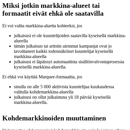
Miksi jotkin markkina-alueet tai
formaatit eivät ehkä ole saatavilla
Et voi valita markkina-aluetta kohteeksi, jos
julkaisusi ei ole kuuntelijoiden saatavilla kyseisellä markkina-
alueella
tämän julkaisun tai artistin aiemmat kampanjat ovat jo
tavoittaneet kaikki todennäköiset kuuntelijat kyseisellä
markkina-alueella
julkaisusi ei läpäissyt automaattista sisällönvalvontaprosessia
kyseisellä markkina-alueella.
Et ehkä voi käyttää Marquee-formaattia, jos
sinulla on alle 5 000 aktiivista kuuntelijaa kuukaudessa
valitulla kohdemarkkina-alueella
julkaisusi on ollut julkaistuna yli 18 päivää kyseisellä
markkina-alueella.
Kohdemarkkinoiden muuttaminen