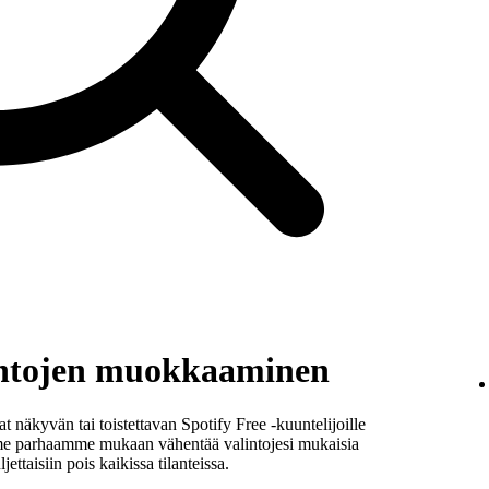
intojen muokkaaminen
t näkyvän tai toistettavan Spotify Free ‑kuuntelijoille
me parhaamme mukaan vähentää valintojesi mukaisia
ettaisiin pois kaikissa tilanteissa.