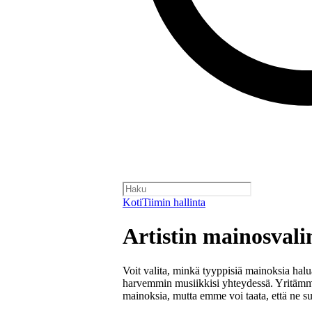
Koti
Tiimin hallinta
Artistin mainosval
Voit valita, minkä tyyppisiä mainoksia halua
harvemmin musiikkisi yhteydessä. Yritäm
mainoksia, mutta emme voi taata, että ne sulj