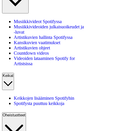
Musiikkivideot Spotifyssa
Musiikkivideoiden julkaisuoikeudet ja
‑luvat
Artistikuvien hallinta Spotifyssa
Kansikuvien vaatimukset
Artistikuvien ohjeet
Countdown videos
Videoiden lataaminen Spotify for
Artistsissa
Keikat
Keikkojen lisääminen Spotifyhin
Spotifysta puuttuu keikkoja
Oheistuotteet