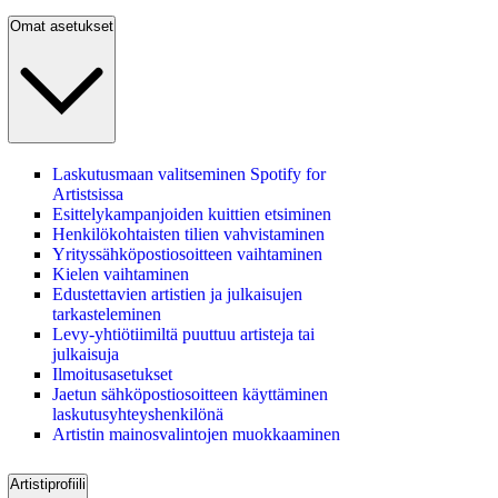
Omat asetukset
Laskutusmaan valitseminen Spotify for
Artistsissa
Esittelykampanjoiden kuittien etsiminen
Henkilökohtaisten tilien vahvistaminen
Yrityssähköpostiosoitteen vaihtaminen
Kielen vaihtaminen
Edustettavien artistien ja julkaisujen
tarkasteleminen
Levy‑yhtiötiimiltä puuttuu artisteja tai
julkaisuja
Ilmoitusasetukset
Jaetun sähköpostiosoitteen käyttäminen
laskutusyhteyshenkilönä
Artistin mainosvalintojen muokkaaminen
Artistiprofiili