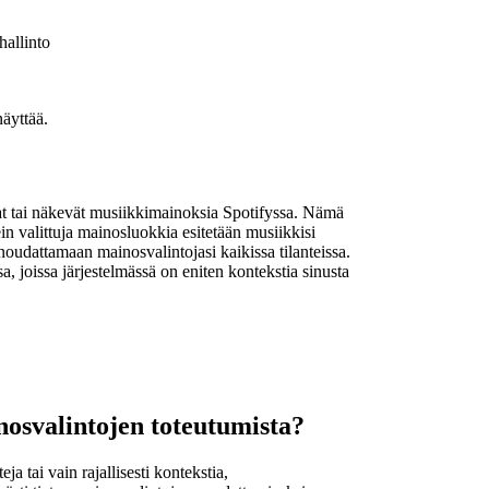
hallinto
äyttää.
vat tai näkevät musiikkimainoksia Spotifyssa. Nämä
n valittuja mainosluokkia esitetään musiikkisi
dattamaan mainosvalintojasi kaikissa tilanteissa.
a, joissa järjestelmässä on eniten kontekstia sinusta
osvalintojen toteutumista?
eja tai vain rajallisesti kontekstia,