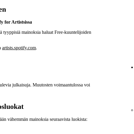
en
y for Artistsissa
ä tyyppisiä mainoksia haluat Free-kuuntelijoiden
.
sa
artists.spotify.com
.
tulevia julkaisuja. Muutosten voimaantulossa voi
osluokat
tetään vähemmän mainoksia seuraavista luokista: