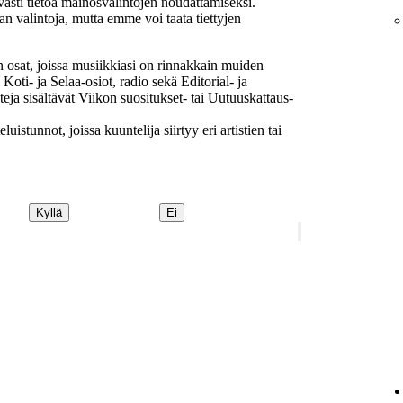
ävästi tietoa mainosvalintojen noudattamiseksi.
 valintoja, mutta emme voi taata tiettyjen
n osat, joissa musiikkiasi on rinnakkain muiden
 Koti- ja Selaa-osiot, radio sekä Editorial- ja
isteja sisältävät Viikon suositukset- tai Uutuuskattaus-
luistunnot, joissa kuuntelija siirtyy eri artistien tai
Kyllä
Ei