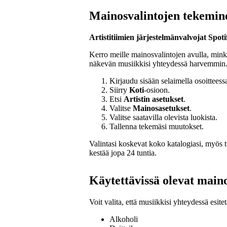
Mainosvalintojen tekemin
Artistitiimien järjestelmänvalvojat Spotif
Kerro meille mainosvalintojen avulla, mink
näkevän musiikkisi yhteydessä harvemmin
Kirjaudu sisään selaimella osoittees
Siirry
Koti
-osioon.
Etsi
Artistin asetukset
.
Valitse
Mainosasetukset
.
Valitse saatavilla olevista luokista.
Tallenna tekemäsi muutokset.
Valintasi koskevat koko katalogiasi, myös 
kestää jopa 24 tuntia.
Käytettävissä olevat main
Voit valita, että musiikkisi yhteydessä esi
Alkoholi