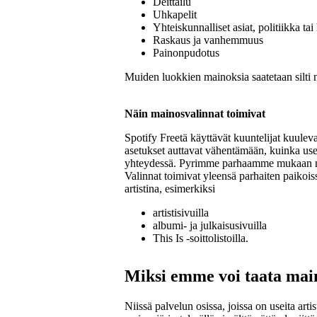
Deittailu
Uhkapelit
Yhteiskunnalliset asiat, politiikka tai 
Raskaus ja vanhemmuus
Painonpudotus
Muiden luokkien mainoksia saatetaan silti n
Näin mainosvalinnat toimivat
Spotify Freetä käyttävät kuuntelijat kuule
asetukset auttavat vähentämään, kuinka usei
yhteydessä. Pyrimme parhaamme mukaan nou
Valinnat toimivat yleensä parhaiten paikoiss
artistina, esimerkiksi
artistisivuilla
albumi- ja julkaisusivuilla
This Is ‑soittolistoilla.
Miksi emme voi taata main
Niissä palvelun osissa, joissa on useita artist