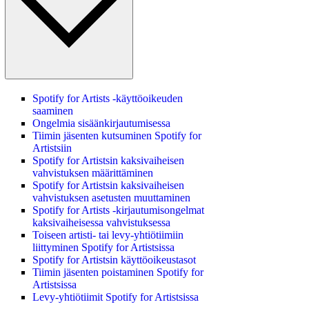
Spotify for Artists ‑käyttöoikeuden
saaminen
Ongelmia sisäänkirjautumisessa
Tiimin jäsenten kutsuminen Spotify for
Artistsiin
Spotify for Artistsin kaksivaiheisen
vahvistuksen määrittäminen
Spotify for Artistsin kaksivaiheisen
vahvistuksen asetusten muuttaminen
Spotify for Artists ‑kirjautumisongelmat
kaksivaiheisessa vahvistuksessa
Toiseen artisti- tai levy-yhtiötiimiin
liittyminen Spotify for Artistsissa
Spotify for Artistsin käyttöoikeustasot
Tiimin jäsenten poistaminen Spotify for
Artistsissa
Levy-yhtiötiimit Spotify for Artistsissa