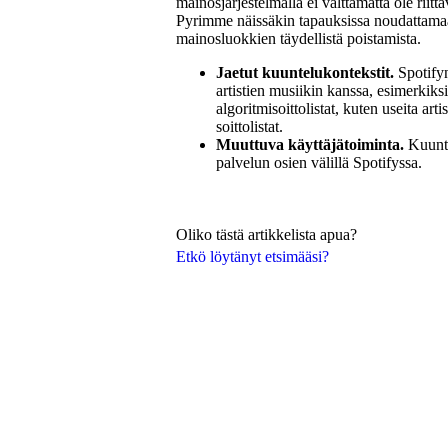
mainosjärjestelmällä ei välttämättä ole riitt
Pyrimme näissäkin tapauksissa noudattamaan
mainosluokkien täydellistä poistamista.
Jaetut kuuntelukontekstit.
Spotify
artistien musiikin kanssa, esimerkiksi
algoritmisoittolistat, kuten useita art
soittolistat.
Muuttuva käyttäjätoiminta.
Kuunte
palvelun osien välillä Spotifyssa.
Oliko tästä artikkelista apua?
Etkö löytänyt etsimääsi?