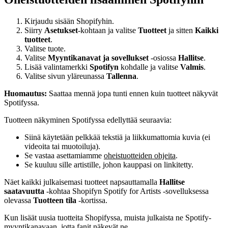
Kirjaudu sisään Shopifyhin.
Siirry
Asetukset
-kohtaan ja valitse
Tuotteet
ja sitten
Kaikki
tuotteet
.
Valitse tuote.
Valitse
Myyntikanavat ja sovellukset
‑osiossa
Hallitse
.
Lisää valintamerkki
Spotifyn
kohdalle ja valitse
Valmis
.
Valitse sivun yläreunassa
Tallenna
.
Huomautus:
Saattaa mennä jopa tunti ennen kuin tuotteet näkyvät
Spotifyssa.
Tuotteen näkyminen Spotifyssa edellyttää seuraavia:
Siinä käytetään pelkkää tekstiä ja liikkumattomia kuvia (ei
videoita tai muotoiluja).
Se vastaa asettamiamme
oheistuotteiden ohjeita
.
Se kuuluu sille artistille, johon kauppasi on linkitetty.
Näet kaikki julkaisemasi tuotteet napsauttamalla
Hallitse
saatavuutta
‑kohtaa Shopifyn Spotify for Artists ‑sovelluksessa
olevassa
Tuotteen tila
‑kortissa.
Kun lisäät uusia tuotteita Shopifyssa, muista julkaista ne Spotify-
myyntikanavaan, jotta fanit näkevät ne.