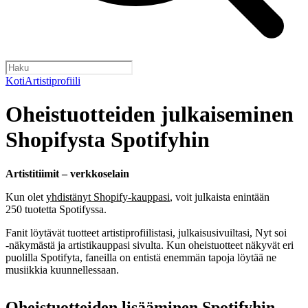
Koti
Artistiprofiili
Oheistuotteiden julkaiseminen
Shopifysta Spotifyhin
Artistitiimit – verkkoselain
Kun olet
yhdistänyt Shopify-kauppasi
, voit julkaista enintään
250 tuotetta Spotifyssa.
Fanit löytävät tuotteet artistiprofiilistasi, julkaisusivuiltasi, Nyt soi
‑näkymästä ja artistikauppasi sivulta. Kun oheistuotteet näkyvät eri
puolilla Spotifyta, faneilla on entistä enemmän tapoja löytää ne
musiikkia kuunnellessaan.
Oheistuotteiden lisääminen Spotifyhin