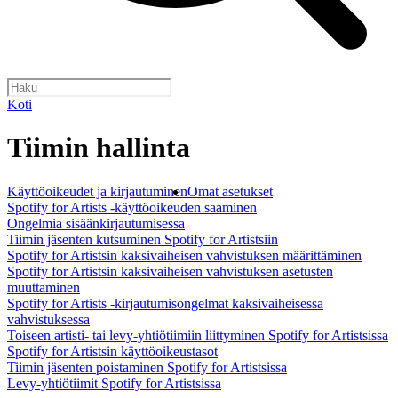
Koti
Tiimin hallinta
Käyttöoikeudet ja kirjautuminen
Omat asetukset
Spotify for Artists ‑käyttöoikeuden saaminen
Ongelmia sisäänkirjautumisessa
Tiimin jäsenten kutsuminen Spotify for Artistsiin
Spotify for Artistsin kaksivaiheisen vahvistuksen määrittäminen
Spotify for Artistsin kaksivaiheisen vahvistuksen asetusten
muuttaminen
Spotify for Artists ‑kirjautumisongelmat kaksivaiheisessa
vahvistuksessa
Toiseen artisti- tai levy-yhtiötiimiin liittyminen Spotify for Artistsissa
Spotify for Artistsin käyttöoikeustasot
Tiimin jäsenten poistaminen Spotify for Artistsissa
Levy-yhtiötiimit Spotify for Artistsissa