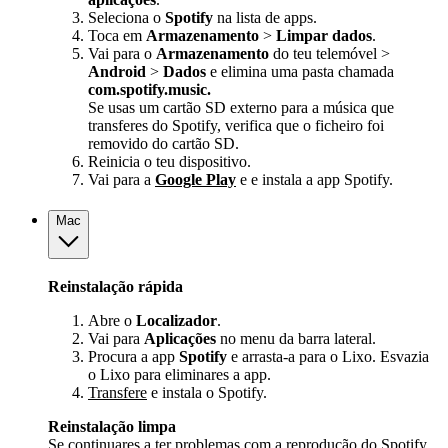
Seleciona o
Spotify
na lista de apps.
Toca em
Armazenamento
>
Limpar dados
.
Vai para o
Armazenamento
do teu telemóvel >
Android
>
Dados
e elimina uma pasta chamada
com.spotify.music.
Se usas um cartão SD externo para a música que
transferes do Spotify, verifica que o ficheiro foi
removido do cartão SD.
Reinicia o teu dispositivo.
Vai para a
Google Play
e e instala a app Spotify.
Mac
Reinstalação rápida
Abre o
Localizador
.
Vai para
Aplicações
no menu da barra lateral.
Procura a app
Spotify
e arrasta-a para o Lixo. Esvazia
o Lixo para eliminares a app.
Transfere
e instala o Spotify.
Reinstalação limpa
Se continuares a ter problemas com a reprodução do Spotify