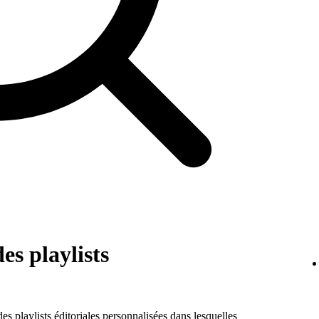
es playlists
es playlists éditoriales personnalisées dans lesquelles