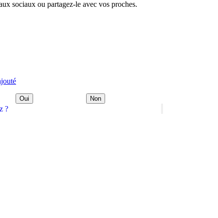
eaux sociaux ou partagez-le avec vos proches.
ajouté
Oui
Non
z ?