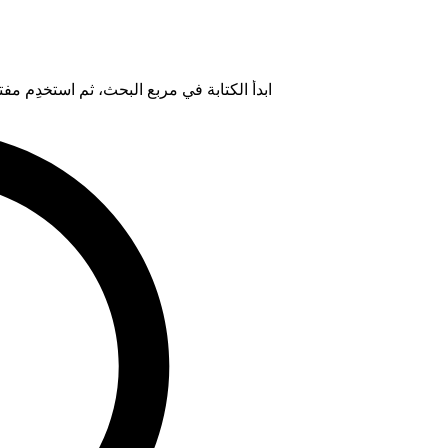
ابدأ الكتابة في مربع البحث، ثم استخدِم مفتاح "Tab" لتحديد خيار من ال