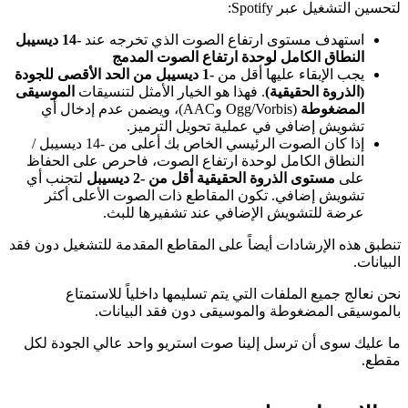
لتحسين التشغيل عبر Spotify:
استهدف مستوى ارتفاع الصوت الذي تخرجه عند
-14 ديسيبل
النطاق الكامل لوحدة ارتفاع الصوت المدمج
يجب الإبقاء عليها أقل من
-1 ديسيبل من الحد الأقصى للجودة
(الذروة الحقيقية)
. فهذا هو الخيار الأمثل لتنسيقات
الموسيقى
المضغوطة
(Ogg/Vorbis وAAC)، ويضمن عدم إدخال أي
تشويش إضافي في عملية تحويل الترميز.
إذا كان الصوت الرئيسي الخاص بك أعلى من -14 ديسيبل /
النطاق الكامل لوحدة ارتفاع الصوت، فاحرص على الحفاظ
على
مستوى الذروة الحقيقية أقل من -2 ديسيبل
لتجنب أي
تشويش إضافي. تكون المقاطع ذات الصوت الأعلى أكثر
عرضة للتشويش الإضافي عند تشفيرها للبث.
تنطبق هذه الإرشادات أيضاً على المقاطع المقدمة للتشغيل دون فقد
البيانات.
نحن نعالج جميع الملفات التي يتم تسليمها داخلياً للاستمتاع
بالموسيقى المضغوطة والموسيقى دون فقد البيانات.
ما عليك سوى أن ترسل إلينا صوت استريو واحد عالي الجودة لكل
مقطع.