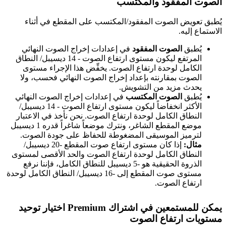
الصوت المفقود والمكتسب
يُطبق تعويض الصوت المفقود/المكتسب على المقطع في أثناء
الاستماع إليه.
يُطبق
الصوت المفقود
في إعدادات إخراج الصوت النهائي
المرتفع ليكون مستوى ارتفاع الصوت - 14 ديسيبل/ النطاق
الكامل لوحدة ارتفاع الصوت. يخفِّض هذا الإجراء مستوى
الصوت بمقارنته بإعداد إخراج الصوت النهائي فحسب، ولا
يحدث مزيد من التشويش.
يُطبق
الصوت المكتسب
في إعدادات إخراج الصوت النهائي
الأكثر انخفاضاً ليكون مستوى ارتفاع الصوت - 14 ديسيبل/
النطاق الكامل لوحدة ارتفاع الصوت. نحن نأخذ في الاعتبار
موضع المقطع الشاغر، ونترك موضعاً شاغراً قدره 1 ديسيبل
لترميز الموسيقى المضغوطة للحفاظ على جودة الصوت.
مثال:
إذا كان مستوى ارتفاع صوت المقطع -20 ديسيبل/
النطاق الكامل لوحدة ارتفاع الصوت والحد الأقصى لمستوى
الذروة الحقيقية هو -5 ديسيبل للنطاق الكامل، فإننا نرفع
مستوى صوت المقطع إلى -16 ديسيبل/ النطاق الكامل لوحدة
ارتفاع الصوت.
يمكن للمستمعين في اشتراك Premium اختيار توحيد
مستويات ارتفاع الصوت