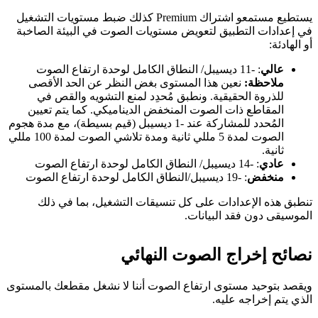
يستطيع مستمعو اشتراك Premium كذلك ضبط مستويات التشغيل
في إعدادات التطبيق لتعويض مستويات الصوت في البيئة الصاخبة
أو الهادئة:
عالي
: -11 ديسيبل/ النطاق الكامل لوحدة ارتفاع الصوت
ملاحظة:
نعين هذا المستوى بغض النظر عن الحد الأقصى
للذروة الحقيقية. ونطبق مُحدِد لمنع التشويه والقص في
المقاطع ذات الصوت المنخفض الديناميكي. كما يتم تعيين
المُحدد للمشاركة عند -1 ديسيبل (قيم بسيطة)، مع مدة هجوم
الصوت لمدة 5 مللي ثانية ومدة تلاشي الصوت لمدة 100 مللي
ثانية.
عادي
: -14 ديسيبل/ النطاق الكامل لوحدة ارتفاع الصوت
منخفض
: -19 ديسيبل/النطاق الكامل لوحدة ارتفاع الصوت
تنطبق هذه الإعدادات على كل تنسيقات التشغيل، بما في ذلك
الموسيقى دون فقد البيانات.
نصائح إخراج الصوت النهائي
ويقصد بتوحيد مستوى ارتفاع الصوت أننا لا نشغل مقطعك بالمستوى
الذي يتم إخراجه عليه.