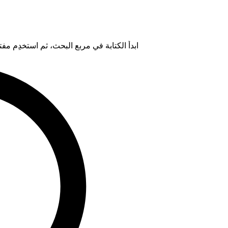
ابدأ الكتابة في مربع البحث، ثم استخدِم مفتاح "Tab" لتحديد خيار من ال