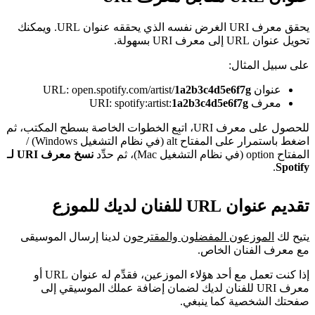
يحقق معرف URI الغرض نفسه الذي يحققه عنوان URL. ويمكنك
تحويل عنوان URL إلى معرف URI بسهولة.
على سبيل المثال:
عنوان URL: open.spotify.com/artist/
1a2b3c4d5e6f7g
معرف URI: spotify:artist:
1a2b3c4d5e6f7g
للحصول على معرف URI، اتبِع الخطوات الخاصة بسطح المكتب، ثم
اضغط باستمرار على المفتاح alt (في نظام التشغيل Windows) /
المفتاح option (في نظام التشغيل Mac)، ثم حدِّد
نسخ معرف URI لـ
.
Spotify
تقديم عنوان URL للفنان لديك للموزع
يتيح لك
الموزعون المفضلون والمقترحون
لدينا إرسال الموسيقى
مع معرف الفنان الخاص.
إذا كنت تعمل مع أحد هؤلاء الموزعين، فقدِّم له عنوان URL أو
معرف URI للفنان لديك لضمان إضافة عملك الموسيقي إلى
صفحتك الشخصية كما ينبغي.