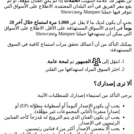
لن تظهر لك علامة التبويب
الحملات
إذا لم يكن الفنان مؤهَّلاً، أو لم
يقع مقر الفريق في أحد البلدان المعتمَدة. الاطِّلاع على الأسواق التي
تتوفر فيها حملتا Marquee وShowcase
يجب أن يكون لديك ما لا يقل عن
1,000 مرة استماع خلال آخر 28
يوماً
في إحدى الأسواق المستهدَفة على الأقل. الاطِّلاع على الأسواق
التي يمكن أن تستهدفها حملتا Marquee وShowcase
يمكنك التأكد من أن أعمالك تحقق مرات استماع كافية في السوق
المستهدفة:
انتقِل إلى
الجمهور
ثم
لمحة عامة
.
اختَر السوق المراد استهدافها من الفلتر.
ألا ترى إصدارك؟
يرجى التأكد من استيفاء إصدارك للمتطلبات الآتية:
يجب أن يكون الإصدار ألبوماً أو أسطوانة مطوَّلة (EP) أو
إصداراً منفرداً (أغاني المجموعات غير مؤهَّلة).
يجب أن يكون الفنان الذي يتم الترويج له مُدرَجاً كأحد الفنانين
الرئيسين في الإصدار.
يجب ألَّا يتضمن الإصدار أكثر من 4 فنانين رئيسيين.