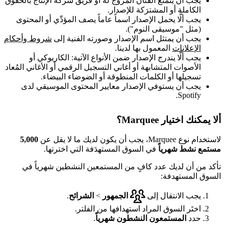
يجب أن يتمتع الفنان المروَّج له أو فريق شركة الإنتاج بالحقوق
الكاملة أو المشترَكة للإصدار.
يجب ألَّا يحمل الإصدار اسماً عاماً يصف المؤدِّي أو المحتوى
(مثل "موسيقى النوم").
يجب أن يمتثل اسم الإصدار وصورته الفنية إلى
شروط وأحكام
الإعلانات
المعمول بها لدينا.
يجب ألَّا يندرج الإصدار ضمن الأنواع الآتية: الكاريوكي أو
الأصوات المتشابهة أو أغاني التسجيل الرقمي أو الأغاني المُعاد
تسجيلها أو الكلمات المنطوقة أو الضوضاء البيضاء.
يجب أن يستوفي الإصدار معايير المحتوى الموسيقي لدى
Spotify.
ألا يمكنك اختيار Marquee؟
لاستخدام نوع Marquee، يجب أن يكون لديك ما لا يقل عن
5,000
مستمع نشط شهرياً
في السوق المستهدَفة التي اخترتها.
تأكد من أن لديك عدد كافٍ من المستمعين النشطين شهرياً في
السوق المستهدفة:
يجب الانتقال إلى
الجمهور
>
الشرائح
.
اختَر السوق المراد استهدافها من الفلتر.
حدد
المستمعون النشطون شهرياً
.