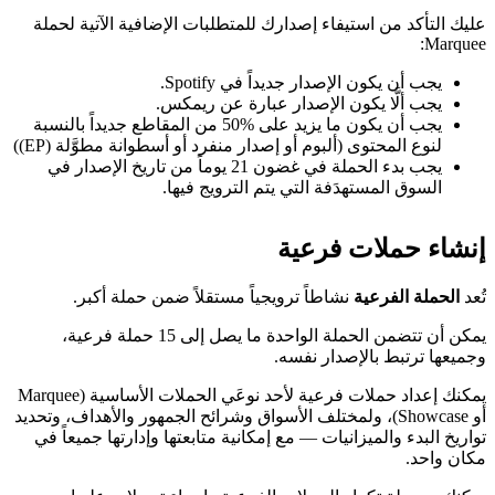
عليك التأكد من استيفاء إصدارك للمتطلبات الإضافية الآتية لحملة
Marquee:
يجب أن يكون الإصدار جديداً في Spotify.
يجب ألَّا يكون الإصدار عبارة عن ريمكس.
يجب أن يكون ما يزيد على %50 من المقاطع جديداً بالنسبة
لنوع المحتوى (ألبوم أو إصدار منفرد أو أسطوانة مطوَّلة (EP))
يجب بدء الحملة في غضون 21 يوماً من تاريخ الإصدار في
السوق المستهدَفة التي يتم الترويج فيها.
إنشاء حملات فرعية
تُعد
الحملة الفرعية
نشاطاً ترويجياً مستقلاً ضمن حملة أكبر.
يمكن أن تتضمن الحملة الواحدة ما يصل إلى 15 حملة فرعية،
وجميعها ترتبط بالإصدار نفسه.
يمكنك إعداد حملات فرعية لأحد نوعَي الحملات الأساسية (Marquee
أو Showcase)، ولمختلف الأسواق وشرائح الجمهور والأهداف، وتحديد
تواريخ البدء والميزانيات — مع إمكانية متابعتها وإدارتها جميعاً في
مكان واحد.