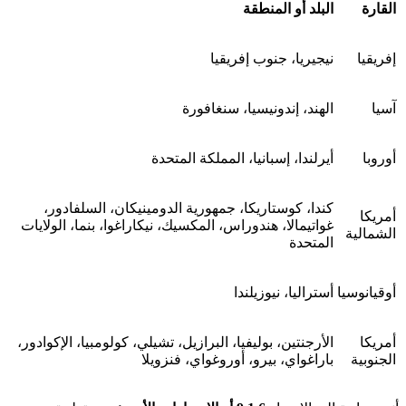
القارة
البلد أو المنطقة
إفريقيا
نيجيريا، جنوب إفريقيا
آسيا
الهند، إندونيسيا، سنغافورة
أوروبا
أيرلندا، إسبانيا، المملكة المتحدة
كندا، كوستاريكا، جمهورية الدومينيكان، السلفادور،
أمريكا
غواتيمالا، هندوراس، المكسيك، نيكاراغوا، بنما، الولايات
الشمالية
المتحدة
أوقيانوسيا
أستراليا، نيوزيلندا
أمريكا
الأرجنتين، بوليفيا، البرازيل، تشيلي، كولومبيا، الإكوادور،
الجنوبية
باراغواي، بيرو، أوروغواي، فنزويلا