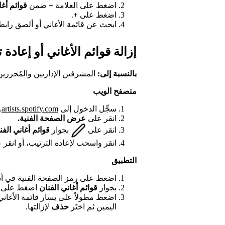
اضغط على العلامة
+
ضمن
قوائم أغا
اضغط على
+
.
ابحث عن قائمة الأغاني أو ألصق رابط potify
إزالة قوائم الأغاني أو إعادة ت
بالنسبة إلى:
المشرفين الإداريين والمُحررين
متصفح الويب
سجِّل الدخول إلى
artists.spotify.com
.
انقر على
عرض الصفحة الفنية.
انقر على
بجوار
قوائم أغاني الفن
انقر واسحب لإعادة الترتيب، أو انقر
التطبيق
اضغط على رمز الصفحة الفنية في أس
بجوار
قوائم أغاني الفنان
اضغط على
اضغط مطولاً على يسار قائمة الأغاني ل
اليمين ثم اختَر
حذف
لإزالتها.