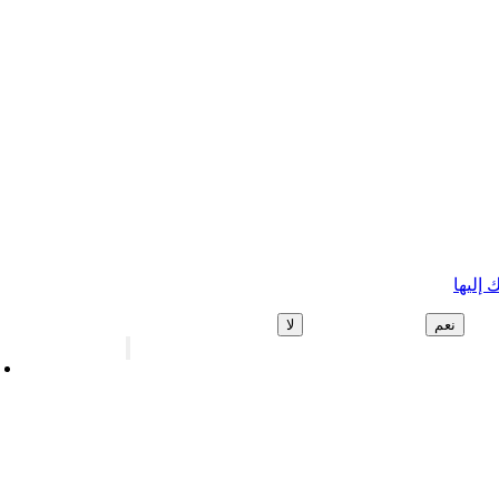
 إليها
نعم
لا