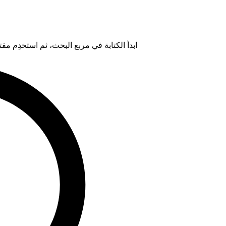
ابدأ الكتابة في مربع البحث، ثم استخدِم مفتاح "Tab" لتحديد خيار من ال