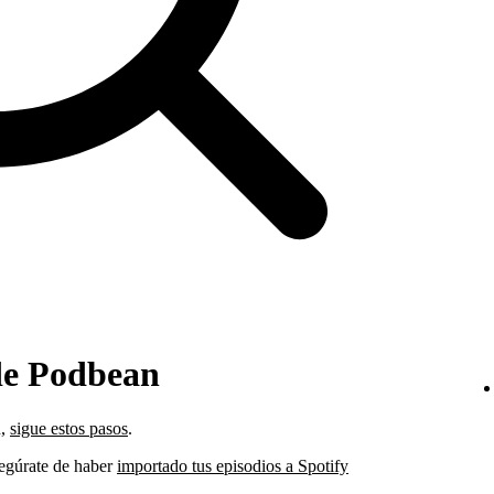
de Podbean
n,
sigue estos pasos
.
asegúrate de haber
importado tus episodios a Spotify