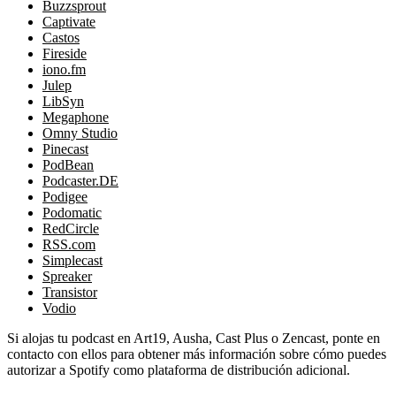
Buzzsprout
Captivate
Castos
Fireside
iono.fm
Julep
LibSyn
Megaphone
Omny Studio
Pinecast
PodBean
Podcaster.DE
Podigee
Podomatic
RedCircle
RSS.com
Simplecast
Spreaker
Transistor
Vodio
Si alojas tu podcast en Art19, Ausha, Cast Plus o Zencast, ponte en
contacto con ellos para obtener más información sobre cómo puedes
autorizar a Spotify como plataforma de distribución adicional.