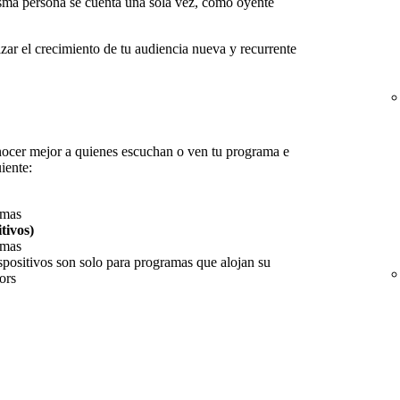
misma persona se cuenta una sola vez, como oyente
izar el crecimiento de tu audiencia nueva y recurrente
nocer mejor a quienes escuchan o ven tu programa e
iente:
rmas
tivos)
rmas
spositivos son solo para programas que alojan su
ors