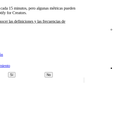
an cada 15 minutos, pero algunas métricas pueden
tify for Creators.
nocer las definiciones y las frecuencias de
ón
imiento
Sí
No