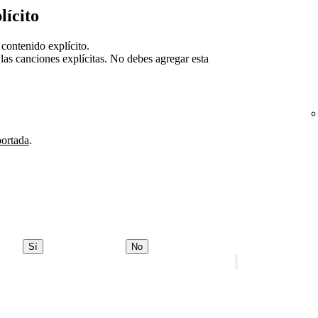
lícito
contenido explícito.
as canciones explícitas. No debes agregar esta
portada
.
Sí
No