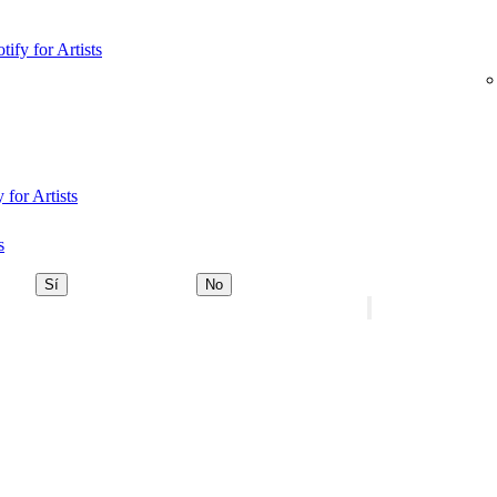
tify for Artists
 for Artists
s
Sí
No