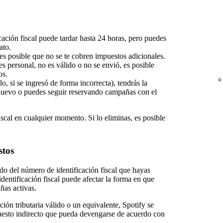
cación fiscal puede tardar hasta 24 horas, pero puedes
ato.
l, es posible que no se te cobren impuestos adicionales.
es personal, no es válido o no se envió, es posible
os.
o, si se ingresó de forma incorrecta), tendrás la
nuevo o puedes seguir reservando campañas con el
iscal en cualquier momento. Si lo eliminas, es posible
.
stos
o del número de identificación fiscal que hayas
dentificación fiscal puede afectar la forma en que
ñas activas.
ión tributaria válido o un equivalente, Spotify se
puesto indirecto que pueda devengarse de acuerdo con