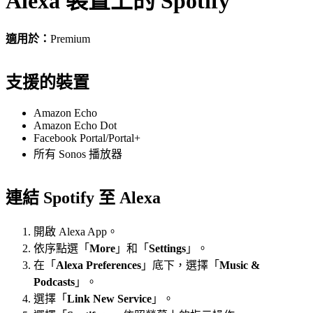
Alexa 裝置上的 Spotify
適用於：
Premium
支援的裝置
Amazon Echo
Amazon Echo Dot
Facebook Portal/Portal+
所有 Sonos 播放器
連結 Spotify 至 Alexa
開啟 Alexa App。
依序點選「
More
」和「
Settings
」。
在「
Alexa Preferences
」底下，選擇「
Music &
Podcasts
」。
選擇「
Link New Service
」。