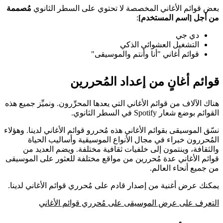
بعض قوائم الأغاني المخصصة لا تحتوي على السطر الثانوي
مُصممة
من أجل [اسم المستخدم]
:
دي جي
التشغيل العشوائي الذكي
قوائم أغاني "أنا وأنتم والموسيقى"
قوائم أغانٍ من إعداد المُحررين
هناك الآلاف من قوائم الأغاني التي يعدها المحرِّرون. ونميِّز جميع هذه
القوائم بوضع شعار Spotify في السطر الثانوي.
نسّق الموسيقى بقوائم الأغاني هذه مُحررو قوائم الأغاني لدينا. وهؤلاء
المُحررون خبراء في مجال الأنواع الموسيقية وأساليب الحياة
والثقافة، وينتمون إلى خلفيات ثقافية مختلفة. ويضم العديد من
قوائم الأغاني عدة مُحررين من مواقع مختلفة للعثور على الموسيقى
من جميع أنحاء العالم.
يمكنك عرض أغنية من إصدار قادم على مُحرري قوائم الأغاني لدينا.
التعرف على عرض الموسيقى على مُحرري قوائم الأغاني