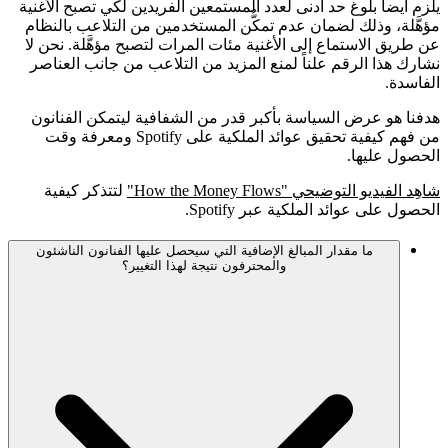
يلزم أيضاً بلوغ حد أدنى لعدد المستمعين الفريدين لكي تصبح الأغنية
مؤهَّلة، وذلك لضمان عدم تمكُّن المستخدمين من التلاعب بالنظام
عن طريق الاستماع إلى الأغنية مئات المرات لتصبح مؤهَّلة. نحن لا
نشارك هذا الرقم علناً لمنع المزيد من التلاعب من جانب العناصر
الفاسدة.
هدفنا هو عرض السياسة بأكبر قدر من الشفافية ليتمكن الفنانون
من فهم كيفية تحقيق عوائد الملكية على Spotify ومعرفة وقت
الحصول عليها.
شاهِد الفيديو التوضيحي "How the Money Flows"
لتتذكر كيفية
الحصول على عوائد الملكية عبر Spotify.
ما مقدار المبالغ الإضافية التي سيحصل عليها الفنانون الناشئون
والمحترفون نتيجة لهذا التغيير؟