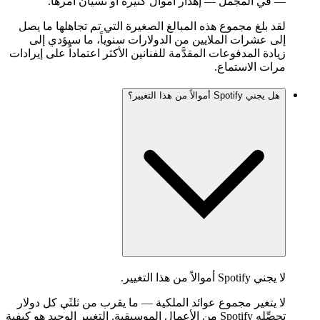
— في المجمل — إهدار أموال كثيرة أو نسيان أمرها.
لقد بلغ مجموع هذه المبالغ الصغيرة التي تم تجاهلها ما يصل
إلى عشرات الملايين من الدولارات سنوياً، ما سيؤدي إلى
زيادة المدفوعات المقدَّمة للفنانين الأكثر اعتماداً على إيرادات
مرات الاستماع.
هل يجني Spotify أموالاً من هذا التغيير؟
لا يجني Spotify أموالاً من هذا التغيير.
لا يتغير مجموع عوائد الملكية — ما يقرب من ثلثَي كل دولار
تحصِّله Spotify من الأعمال الموسيقية. التغيير الوحيد هو كيفية