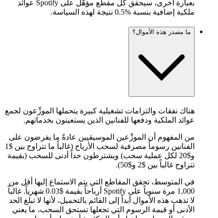
بعبارة أخرى، سيحقق كل مقطع مؤهَّل على Spotify عوائد
ملكية إضافية بنسبة %0.5 نتيجة لهذه السياسة.
ما مصدر هذه الأموال؟
هناك نفقات والتزامات تشغيلية كبيرة يتحملها الموزِّعون لجمع
عوائد الملكية ودفعها للفنانين الذين يستعينون بخدماتهم.
من المفهوم أن الموزِّعين الموسيقيين عادةً ما يفرضون على
الفنانين رسوماً مصرفية لسحب الأرباح (غالباً ما تتراوح بين $1
و$20 لكل عملية سحب) ويشترطون حداً أدنى للسحب (بقيمة
تتراوح غالباً بين $2 و$50).
في المتوسط، تحقق المقاطع التي يتم الاستماع إليها أقل من
1,000 مرة سنوياً على Spotify أرباحاً بقيمة $0.03 شهرياً. غالباً
لا تذهب هذه الأموال أبداً إلى القائم بالتحميل، لأنها لا تبلغ الحد
الأدنى أو قيمة الرسوم التي تجعلها تستحق السحب، ما يعني