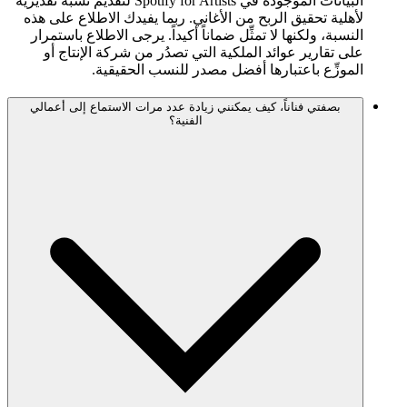
البيانات الموجودة في Spotify for Artists لتقديم نسبة تقديرية
لأهلية تحقيق الربح من الأغاني. ربما يفيدك الاطلاع على هذه
النسبة، ولكنها لا تمثِّل ضماناً أكيداً. يرجى الاطلاع باستمرار
على تقارير عوائد الملكية التي تصدُر من شركة الإنتاج أو
الموزِّع باعتبارها أفضل مصدر للنسب الحقيقية.
بصفتي فناناً، كيف يمكنني زيادة عدد مرات الاستماع إلى أعمالي
الفنية؟