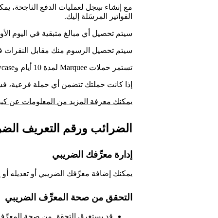
مع إنشاء سِجل لعمليات الدفع الناجحة، يمكن
الفواتير المرسَلة إليك.
سيتم تحصيل أي مبالغ متبقية في اليوم الأو
سيتم تحصيل الرسوم منك مقابل النقرات فقط
تستمر حملات Marquee لمدة 10 أيام وShowcase لمدة 14 يوماً — أو حتى تنفد ميزانيتك.
إذا كانت حملتك تتضمن أي حملة فرعية، فس
يمكنك معرفة المزيد من المعلومات عن كيف
الضرائب ورقم التعريف الضر
إدارة معرِّفك الضريبي
يمكنك إضافة معرِّفك الضريبي أو تعديله أو 
التحقق من صحة المعرِّف الضريبي