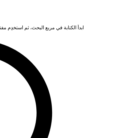
ابدأ الكتابة في مربع البحث، ثم استخدِم مفتاح "Tab" لتحديد خيار من ال