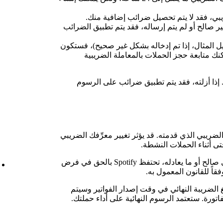
يبي، فقد لا يتم تحصيل ضرائب إضافية منك.
ير صالح أو لم يتم إرساله، فقد يتم تطبيق الضرائب
بيل المثال، إذا تم إدخاله بشكل غير صحيح)، فستكون
نك متابعة حجز الحملات بالمعاملة الضريبية
إذا أزلته، فقد يتم تطبيق ضرائب على الرسوم
لضريبي الذي قدمته. قد يؤثر تغيير معرِّفك الضريبي
ى أثناء الحملات النشطة.
وفي حالة عدم تقديمك لرقم تعريف ضريبي صالح أو ما يعادله، تحتفظ Spotify بالحق في فرض
اً للقانون المعمول به.
 الضريبة النهائي في وقت إصدار الفواتير وسيتم
ورة. ستعتمد الرسوم النهائية على أداء حملتك.