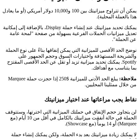
يمكن أن تتراوح ميزانيتك بين 100 و10,000 دولار أمريكي (أو ما يعادل
هذا بالعملة المحلية).
يمكنك تحديد ميزانيتك عند إنشاء حملة Display، بالإضافة إلى إمكانية
تعديل ميزانيات الحملات الفرعية بسهولة من صفحة "لمحة عامة
عن الحملة".
نوضح الحد الأقصى للميزانية التي يمكن إنفاقها بناءً على نوع الحملة
والشريحة المستهدَفة واختيارات السوق وحجم الجمهور على
Spotify. يمكنك تحديد ميزانية تزيد أو تقل عن الحد الأقصى المقترَح
بما يتناسب مع أهدافك.
ملاحظة:
يبلغ الحد الأدنى للميزانية $250 إذا حجزت حملة Marquee
من خلال ممثلينا المحليين.
نقاط يجب مراعاتها عند اختيار ميزانيتك
لن يتجاوز حجم الإنفاق في حملتك الميزانية التي اخترتها، وستتوقف
الحملة في حالة أنفقت ميزانيتك بالكامل في أقل من 10 أيام (مع
Marquee) أو 14 يوماً (مع Showcase).
لا يمكنك زيادة ميزانيتك بعد بدء الحملة، ولكن يمكنك إنشاء حملة