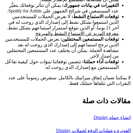
التغييرات في بيانات جمهورك:
يمكن أن تتأثر توقعاتك بتغيُّر
عدد المستمعين في شرائح الجمهور على Spotify for Artists.
توقعات الاستماع النشط:
لا نعرض الحملات للمستخدمين
الذين استمعوا بشكل نشط إلى إصدارك الذي روجت له في
آخر 21 يوماً، أو الذين نتوقع استمرار استماعهم بشكل نشط.
معرفة المزيد عن الاستماع النشط والمبرمَج
توقعات المستمعين المحتمَلين:
نعرض الحملات للمستخدمين
الذين نرجح استماعهم إلى إصدارك الذي روجت له بعد
مشاهدة الحملة. يمكن أن يختلف عدد المستمعين المحتمَلين
من إصدار لآخر.
توقعات أداء حملتنا:
تتضمن توقعاتنا تنبؤات حول كيفية تفاعُل
المستمعين مع إصدارك الذي روجت له.
لا يمكننا ضمان إنفاق ميزانيتك بالكامل. سنفرض رسوماً على عدد
النقرات التي تتلقاها حملتك فقط.
مقالات ذات صلة
إنشاء حملة Display
الفوترة وعمليات الدفع لحملات Display