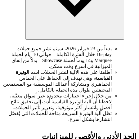
بدءاً من 23 فبراير 2026، سيتم نشر جميع حملات
Display خلال الفترة الكاملة—حوالي 10 أيام لحملة
Marquee و14 يوماً لحملة Showcase—بدلاً من إنفاق
الميزانية في أسرع وقت ممكن.
أطلقنا على هذه الآلية لنشر الحملات اسم
الوتيرة
القياسية
، وهي تهدف إلى الحفاظ على الحماس
الجماهيري ومشاركة أعمالك الموسيقية مع المستمعين
المحتمَلين طوال مدة الحملة بالكامل.
من خلال إجراء اختبارات محدودة عبر أسواق معيَّنة،
لاحظنا أن آلية الوتيرة القياسية أدت إلى تحقيق نتائج
أفضل وانتشار أكثر موثوقية، وتعزيز تأثير الحملات.
تظل آلية الوتيرة السريعة متاحة للحملات التي يُفضَّل
انتشارها بشكل أسرع.
الحد الأدنى والأقصى للميزانيات