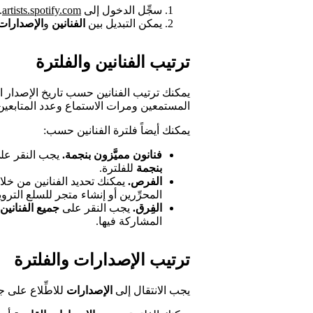
سجِّل الدخول إلى
artists.spotify.com
.
يمكن التبديل بين
الفنانين
و
الإصدارات
ترتيب الفنانين والفلترة
يمكنك ترتيب الفنانين حسب تاريخ الإصدار ال
المستمعين ومرات الاستماع وعدد المتابعين
يمكنك أيضاً فلترة الفنانين حسب:
فنانون مميَّزون بنجمة.
يجب النقر على
بنجمة
للفلترة.
الفرص.
يمكنك تحديد الفنانين من خل
المحرِّرين أو إنشاء متجر للسلع التروي
الفِرق.
يجب النقر على
جميع الفنانين
المشاركة فيها.
ترتيب الإصدارات والفلترة
يجب الانتقال إلى
الإصدارات
للاطِّلاع على 