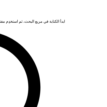
ابدأ الكتابة في مربع البحث، ثم استخدِم مفتاح "Tab" لتحديد خيار من ال