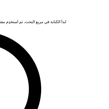
ابدأ الكتابة في مربع البحث، ثم استخدِم مفتاح "Tab" لتحديد خيار من ال