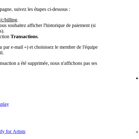
agne, suivez les étapes ci-dessous :
/c/billing
.
ous souhaitez afficher l'historique de paiement (si
s).
ection
Transactions
.
 par e-mail ») et choisissez le membre de l'équipe
l.
ransaction a été supprimée, nous n'affichons pas ses
splay
fy for Artists