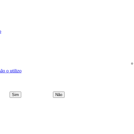
o
o o utilizo
Sim
Não