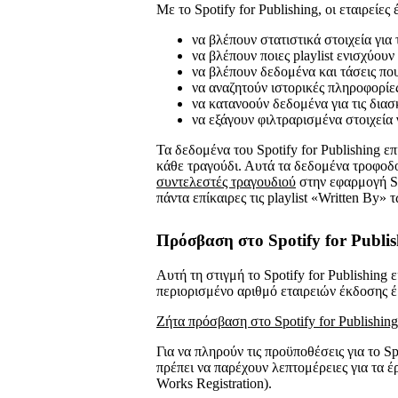
Με το Spotify for Publishing, οι εταιρείε
να βλέπουν στατιστικά στοιχεία για
να βλέπουν ποιες playlist ενισχύου
να βλέπουν δεδομένα και τάσεις πο
να αναζητούν ιστορικές πληροφορίε
να κατανοούν δεδομένα για τις δια
να εξάγουν φιλτραρισμένα στοιχεία γ
Τα δεδομένα του Spotify for Publishing 
κάθε τραγούδι. Αυτά τα δεδομένα τροφοδ
συντελεστές τραγουδιού
στην εφαρμογή Sp
πάντα επίκαιρες τις playlist «Written By»
Πρόσβαση στο Spotify for Publis
Αυτή τη στιγμή το Spotify for Publishing
περιορισμένο αριθμό εταιρειών έκδοσης έ
Ζήτα πρόσβαση στο Spotify for Publishing
Για να πληρούν τις προϋποθέσεις για το Spo
πρέπει να παρέχουν λεπτομέρειες για τ
Works Registration).