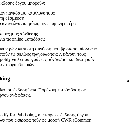
ς έκδοσης έργου μπορούν:
 τον παγκόσμιο κατάλογό τους
ν τη δέσμευση
υ ανανεώνονται μόλις την επόμενη ημέρα
ς
σκευές μιας σύνθεσης
ια τις online μεταδόσεις
επικεντρώνονται στη σύνθεση που βρίσκεται πίσω από
οτούν τις
σελίδες τραγουδοποιών
, κάνουν τους
otify να λειτουργούν ως σύνδεσμοι και διατηρούν
 των τραγουδοποιών.
hing
 είναι σε έκδοση beta. Παρέχουμε πρόσβαση σε
ργου ανά φάσεις.
tify for Publishing, οι εταιρείες έκδοσης έργου
α έργα που εκπροσωπούν σε μορφή CWR (Common