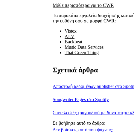
Μάθε περισσότερα για το CWR
Τα παρακάτω εργαλεία διαχείρισης καταλό
την ευθύνη σου σε μορφή CWR:
Vistex
ALV
Backbeat
Music Data Services
That Green Thing
Σχετικά άρθρα
Αποστολή δεδομένων publisher στο Spoti
Songwriter Pages στο Spotify
Συντελεστές τραγουδιού με δυνατότητα κλ
Σε βοήθησε αυτό το άρθρο;
Δεν βρίσκεις αυτό που ψάχνεις;