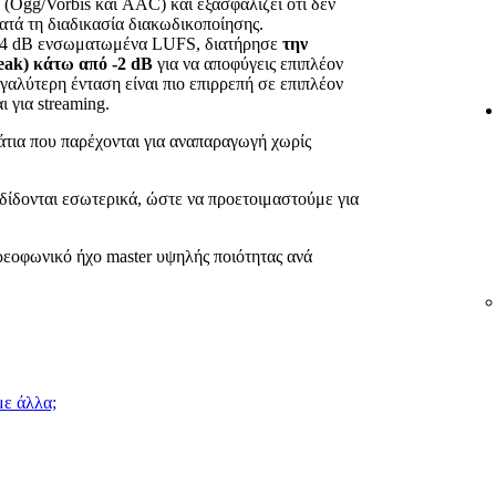
(Ogg/Vorbis και AAC) και εξασφαλίζει ότι δεν
τά τη διαδικασία διακωδικοποίησης.
 -14 dB ενσωματωμένα LUFS, διατήρησε
την
eak) κάτω από -2 dB
για να αποφύγεις επιπλέον
αλύτερη ένταση είναι πιο επιρρεπή σε επιπλέον
 για streaming.
μάτια που παρέχονται για αναπαραγωγή χωρίς
δίδονται εσωτερικά, ώστε να προετοιμαστούμε για
ερεοφωνικό ήχο master υψηλής ποιότητας ανά
με άλλα;