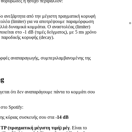
α θορυβώδες ή ήσυχο περιβάλλον:
ο ανεξάρτητα από την μέγιστη πραγματική κορυφή
τολέα (limiter) για να αποτρέψουμε παραμόρφωση
αλλά δυναμικά κομμάτια. Ο αναστολέας (limiter)
οιείται στο -1 dB (τιμές δείγματος), με 5 ms χρόνο
ο παροδικής κορυφής (decay).
 μορφές αναπαραγωγής, συμπεριλαμβανομένης της
ng
γεται ότι δεν αναπαράγουμε πάντα το κομμάτι σου
στο Spotify:
της κύριας συσκευής σου στα
-14 dB
 TP (πραγματική μέγιστη τιμή) μέγ
. Είναι το