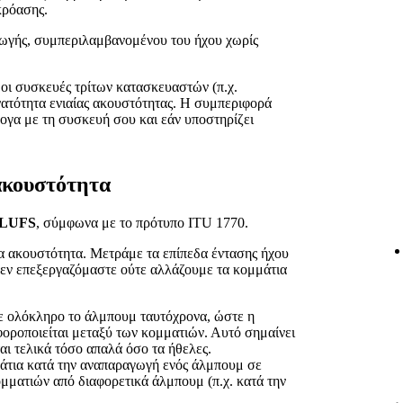
κρόασης.
αγωγής, συμπεριλαμβανομένου του ήχου χωρίς
οι συσκευές τρίτων κατασκευαστών (π.χ.
υνατότητα ενιαίας ακουστότητας. Η συμπεριφορά
ογα με τη συσκευή σου και εάν υποστηρίζει
ακουστότητα
 LUFS
, σύμφωνα με το πρότυπο ITU 1770.
α ακουστότητα. Μετράμε τα επίπεδα έντασης ήχου
δεν επεξεργαζόμαστε ούτε αλλάζουμε τα κομμάτια
ε ολόκληρο το άλμπουμ ταυτόχρονα, ώστε η
φοροποιείται μεταξύ των κομματιών. Αυτό σημαίνει
αι τελικά τόσο απαλά όσο τα ήθελες.
ια κατά την αναπαραγωγή ενός άλμπουμ σε
ομματιών από διαφορετικά άλμπουμ (π.χ. κατά την