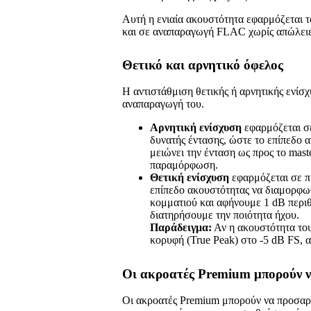
Αυτή η ενιαία ακουστότητα εφαρμόζεται
και σε αναπαραγωγή FLAC χωρίς απώλειες
Θετικό και αρνητικό όφελος
Η αντιστάθμιση θετικής ή αρνητικής ενίσ
αναπαραγωγή του.
Αρνητική ενίσχυση
εφαρμόζεται σε
δυνατής έντασης, ώστε το επίπεδο 
μειώνει την ένταση ως προς το mast
παραμόρφωση.
Θετική ενίσχυση
εφαρμόζεται σε π
επίπεδο ακουστότητας να διαμορφω
κομματιού και αφήνουμε 1 dB περιθ
διατηρήσουμε την ποιότητα ήχου.
Παράδειγμα:
Αν η ακουστότητα του
κορυφή (True Peak) στο -5 dB FS, 
Οι ακροατές Premium μπορούν να
Οι ακροατές Premium μπορούν να προσαρ