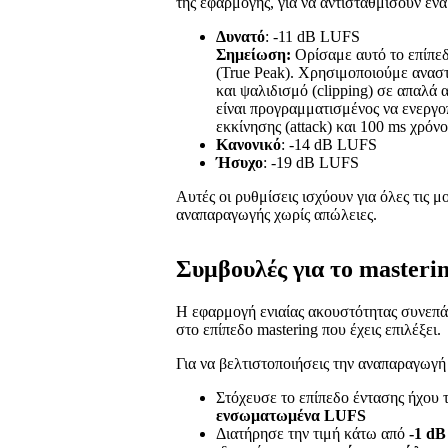
της εφαρμογής, για να αντισταθμίσουν έν
Δυνατό
: -11 dB LUFS
Σημείωση:
Ορίσαμε αυτό το επίπεδ
(True Peak). Χρησιμοποιούμε ανασ
και ψαλιδισμό (clipping) σε απαλά 
είναι προγραμματισμένος να ενεργοπ
εκκίνησης (attack) και 100 ms χρόν
Κανονικό
: -14 dB LUFS
Ήσυχο
: -19 dB LUFS
Αυτές οι ρυθμίσεις ισχύουν για όλες τις
αναπαραγωγής χωρίς απώλειες.
Συμβουλές για το masteri
Η εφαρμογή ενιαίας ακουστότητας συνεπά
στο επίπεδο mastering που έχεις επιλέξει.
Για να βελτιστοποιήσεις την αναπαραγωγή 
Στόχευσε το επίπεδο έντασης ήχου 
ενσωματωμένα LUFS
Διατήρησε την τιμή κάτω από
-1 dB