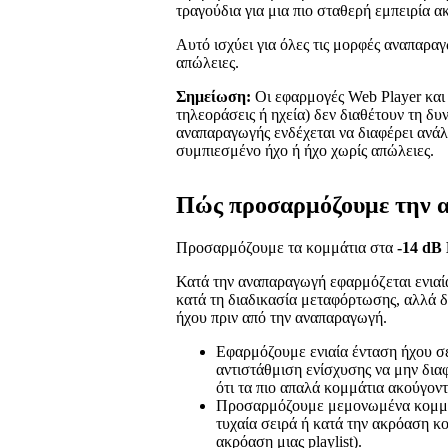
τραγούδια για μια πιο σταθερή εμπειρία α
Αυτό ισχύει για όλες τις μορφές αναπαρ
απώλειες.
Σημείωση:
Οι εφαρμογές Web Player και 
τηλεοράσεις ή ηχεία) δεν διαθέτουν τη δ
αναπαραγωγής ενδέχεται να διαφέρει ανάλ
συμπιεσμένο ήχο ή ήχο χωρίς απώλειες.
Πώς προσαρμόζουμε την 
Προσαρμόζουμε τα κομμάτια στα
-14 dB
Κατά την αναπαραγωγή εφαρμόζεται ενιαί
κατά τη διαδικασία μεταφόρτωσης, αλλά 
ήχου πριν από την αναπαραγωγή.
Εφαρμόζουμε ενιαία ένταση ήχου σ
αντιστάθμιση ενίσχυσης να μην δια
ότι τα πιο απαλά κομμάτια ακούγοντ
Προσαρμόζουμε μεμονωμένα κομμάτ
τυχαία σειρά ή κατά την ακρόαση κ
ακρόαση μιας playlist).