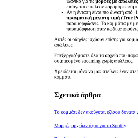
ιδανικό για τις
μορφές με απώλειες
εισάγεται επιπλέον παραμόρφωση κα
Αν η ένταση είναι πιο δυνατή από
πραγματική μέγιστη τιμή (True P
παραμορφώσεις. Τα κομμάτια με μεγ
παραμόρφωση όταν κωδικοποιούνται
Αυτές οι οδηγίες ισχύουν επίσης για κομ
απώλειες.
Επεξεργαζόμαστε όλα τα αρχεία που παρα
συμπιεσμένο streaming χωρίς απώλειες.
Χρειάζεται μόνο να μας στείλεις έναν στ
κομμάτι.
Σχετικά άρθρα
Το κομμάτι δεν ακούγεται εξίσου δυνατά 
Μορφές αρχείων ήχου για το Spotify