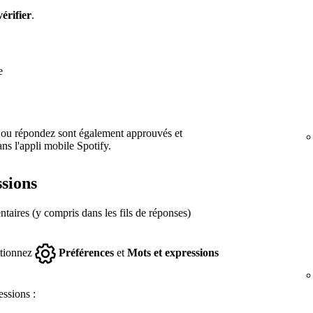
érifier
.
e
 ou répondez sont également approuvés et
ns l'appli mobile Spotify.
ssions
aires (y compris dans les fils de réponses)
ctionnez
Préférences
et
Mots et expressions
essions :