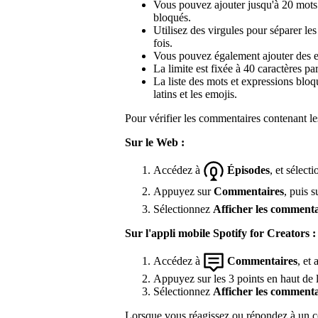
Vous pouvez ajouter jusqu'à 20 mots 
bloqués.
Utilisez des virgules pour séparer les
fois.
Vous pouvez également ajouter des em
La limite est fixée à 40 caractères p
La liste des mots et expressions blo
latins et les emojis.
Pour vérifier les commentaires contenant l
Sur le Web :
Accédez à
Épisodes
, et sélec
Appuyez sur
Commentaires
, puis 
Sélectionnez
Afficher les commenta
Sur l'appli mobile Spotify for Creators :
Accédez à
Commentaires
, et
Appuyez sur les 3 points en haut de l
Sélectionnez
Afficher les commenta
Lorsque vous réagissez ou répondez à un co