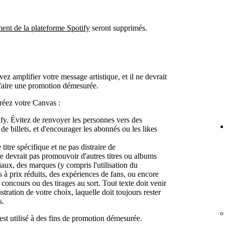
ent de la plateforme Spotify
seront supprimés.
z amplifier votre message artistique, et il ne devrait
u faire une promotion démesurée.
créez votre Canvas :
tify. Évitez de renvoyer les personnes vers des
 billets, et d'encourager les abonnés ou les likes
 titre spécifique et ne pas distraire de
l ne devrait pas promouvoir d'autres titres ou albums
aux, des marques (y compris l'utilisation du
s à prix réduits, des expériences de fans, ou encore
 concours ou des tirages au sort. Tout texte doit venir
tration de votre choix, laquelle doit toujours rester
s.
st utilisé à des fins de promotion démesurée.