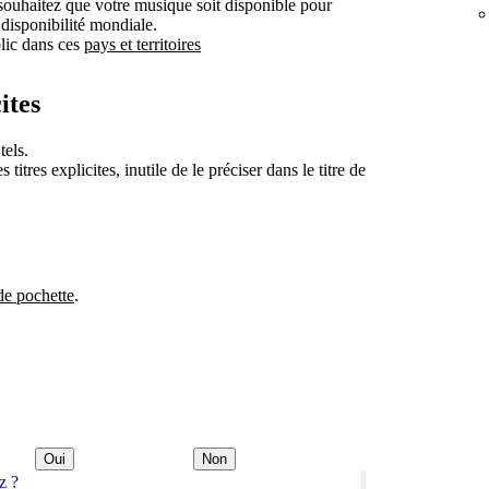
souhaitez que votre musique soit disponible pour
 disponibilité mondiale.
blic dans ces
pays et territoires
ites
tels.
itres explicites, inutile de le préciser dans le titre de
de pochette
.
Oui
Non
z ?