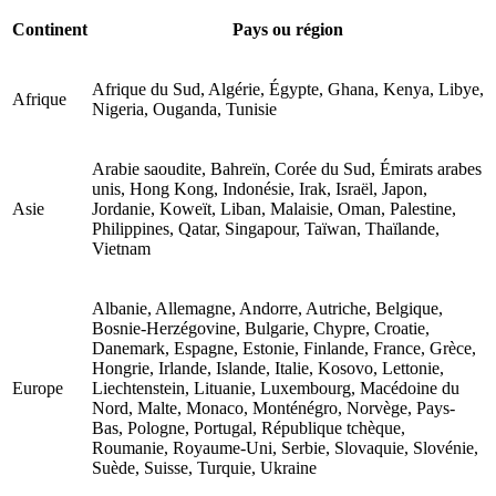
Continent
Pays ou région
Afrique du Sud, Algérie, Égypte, Ghana, Kenya, Libye,
Afrique
Nigeria, Ouganda, Tunisie
Arabie saoudite, Bahreïn, Corée du Sud, Émirats arabes
unis, Hong Kong, Indonésie, Irak, Israël, Japon,
Asie
Jordanie, Koweït, Liban, Malaisie, Oman, Palestine,
Philippines, Qatar, Singapour, Taïwan, Thaïlande,
Vietnam
Albanie, Allemagne, Andorre, Autriche, Belgique,
Bosnie-Herzégovine, Bulgarie, Chypre, Croatie,
Danemark, Espagne, Estonie, Finlande, France, Grèce,
Hongrie, Irlande, Islande, Italie, Kosovo, Lettonie,
Europe
Liechtenstein, Lituanie, Luxembourg, Macédoine du
Nord, Malte, Monaco, Monténégro, Norvège, Pays-
Bas, Pologne, Portugal, République tchèque,
Roumanie, Royaume-Uni, Serbie, Slovaquie, Slovénie,
Suède, Suisse, Turquie, Ukraine