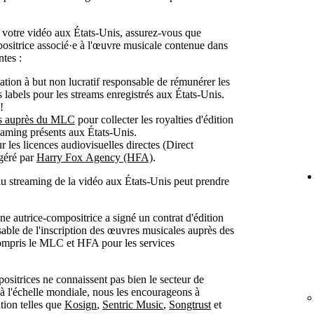
e votre vidéo aux États-Unis, assurez-vous que
ositrice associé·e à l'œuvre musicale contenue dans
ntes :
sation à but non lucratif responsable de rémunérer les
s labels pour les streams enregistrés aux États-Unis.
!
les auprès du MLC
pour collecter les royalties d'édition
reaming présents aux États-Unis.
r les licences audiovisuelles directes (Direct
géré par
Harry Fox Agency (HFA)
.
du streaming de la vidéo aux États-Unis peut prendre
ne autrice-compositrice a signé un contrat d'édition
sable de l'inscription des œuvres musicales auprès des
ompris le MLC et HFA pour les services
positrices ne connaissent pas bien le secteur de
es à l'échelle mondiale, nous les encourageons à
ition telles que
Kosign
,
Sentric Music
,
Songtrust
et