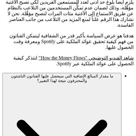
يلزم أيضاً بلوغ حد أدنى لعدد المستمعين الفريدين لكي تصبح الأغنية
مؤهَّلة، وذلك لضمان عدم تمكُّن المستخدمين من التلاعب بالنظام
عن طريق الاستماع إلى الأغنية مئات المرات لتصبح مؤهَّلة. نحن لا
نشارك هذا الرقم علناً لمنع المزيد من التلاعب من جانب العناصر
الفاسدة.
هدفنا هو عرض السياسة بأكبر قدر من الشفافية ليتمكن الفنانون
من فهم كيفية تحقيق عوائد الملكية على Spotify ومعرفة وقت
الحصول عليها.
شاهِد الفيديو التوضيحي "How the Money Flows"
لتتذكر كيفية
الحصول على عوائد الملكية عبر Spotify.
ما مقدار المبالغ الإضافية التي سيحصل عليها الفنانون الناشئون
والمحترفون نتيجة لهذا التغيير؟