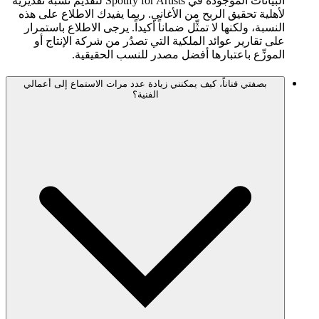
البيانات الموجودة في Spotify for Artists لتقديم نسبة تقديرية
لأهلية تحقيق الربح من الأغاني. ربما يفيدك الاطلاع على هذه
النسبة، ولكنها لا تمثِّل ضماناً أكيداً. يرجى الاطلاع باستمرار
على تقارير عوائد الملكية التي تصدُر من شركة الإنتاج أو
الموزِّع باعتبارها أفضل مصدر للنسب الحقيقية.
بصفتي فناناً، كيف يمكنني زيادة عدد مرات الاستماع إلى أعمالي
الفنية؟