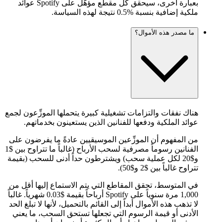
بعبارة أخرى، سيحقق كل مقطع مؤهَّل على Spotify عوائد
ملكية إضافية بنسبة %0.5 نتيجة لهذه السياسة.
ما مصدر هذه الأموال؟
هناك نفقات والتزامات تشغيلية كبيرة يتحملها الموزِّعون لجمع
عوائد الملكية ودفعها للفنانين الذين يستعينون بخدماتهم.
من المفهوم أن الموزِّعين الموسيقيين عادةً ما يفرضون على
الفنانين رسوماً مصرفية لسحب الأرباح (غالباً ما تتراوح بين $1
و$20 لكل عملية سحب) ويشترطون حداً أدنى للسحب (بقيمة
تتراوح غالباً بين $2 و$50).
في المتوسط، تحقق المقاطع التي يتم الاستماع إليها أقل من
1,000 مرة سنوياً على Spotify أرباحاً بقيمة $0.03 شهرياً. غالباً
لا تذهب هذه الأموال أبداً إلى القائم بالتحميل، لأنها لا تبلغ الحد
الأدنى أو قيمة الرسوم التي تجعلها تستحق السحب، ما يعني