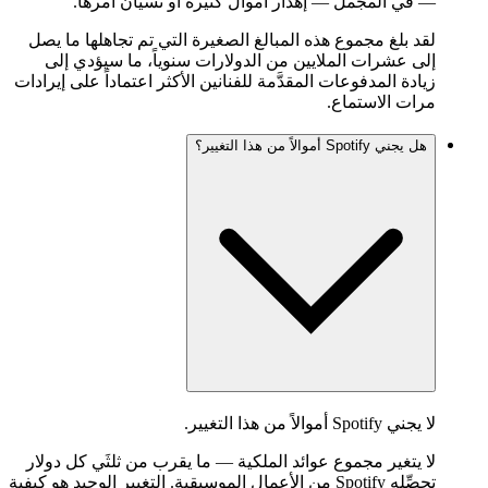
— في المجمل — إهدار أموال كثيرة أو نسيان أمرها.
لقد بلغ مجموع هذه المبالغ الصغيرة التي تم تجاهلها ما يصل
إلى عشرات الملايين من الدولارات سنوياً، ما سيؤدي إلى
زيادة المدفوعات المقدَّمة للفنانين الأكثر اعتماداً على إيرادات
مرات الاستماع.
هل يجني Spotify أموالاً من هذا التغيير؟
لا يجني Spotify أموالاً من هذا التغيير.
لا يتغير مجموع عوائد الملكية — ما يقرب من ثلثَي كل دولار
تحصِّله Spotify من الأعمال الموسيقية. التغيير الوحيد هو كيفية