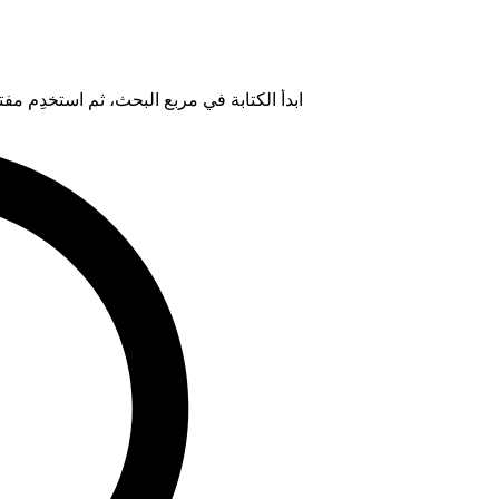
ابدأ الكتابة في مربع البحث، ثم استخدِم مفتاح "Tab" لتحديد خيار من ال