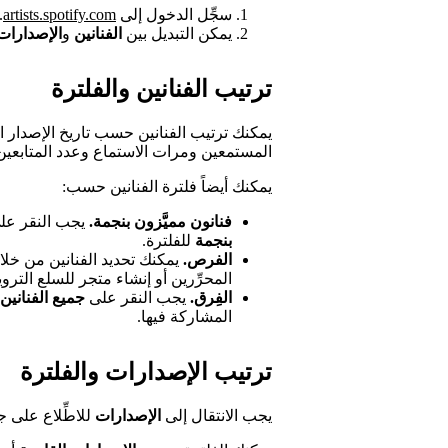
سجِّل الدخول إلى
artists.spotify.com
.
يمكن التبديل بين
الفنانين
و
الإصدارات
ترتيب الفنانين والفلترة
يمكنك ترتيب الفنانين حسب تاريخ الإصدار ال
المستمعين ومرات الاستماع وعدد المتابعين
يمكنك أيضاً فلترة الفنانين حسب:
فنانون مميَّزون بنجمة.
يجب النقر على
بنجمة
للفلترة.
الفرص.
يمكنك تحديد الفنانين من خل
المحرِّرين أو إنشاء متجر للسلع التروي
الفِرق.
يجب النقر على
جميع الفنانين
المشاركة فيها.
ترتيب الإصدارات والفلترة
يجب الانتقال إلى
الإصدارات
للاطِّلاع على 