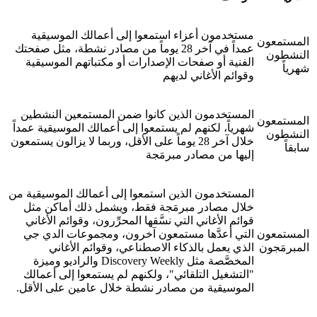
مستخدمون أعزاء استمعوا إلى أعمالك الموسيقية
المستمعون
عمداً في آخر 28 يوماً من مصادر نشطة، مثل صفحتك
النشطون
الفنية أو صفحات الإصدارات أو مكتباتهم الموسيقية
شهرياً
وقوائم الأغاني لديهم
المستخدمون الذين كانوا ضمن المستمعين النشطين
المستمعون
شهرياً، لكنهم لم يستمعوا إلى أعمالك الموسيقية عمداً
النشطون
خلال آخر 28 يوماً على الأقل، وربما لا يزالون يستمعون
سابقاً
إليها من مصادر مبرمَجة
المستخدمون الذين استمعوا إلى أعمالك الموسيقية من
خلال مصادر مبرمَجة فقط، ويشمل ذلك أماكن مثل
قوائم الأغاني التي نسَّقها المحرِّرون، وقوائم الأغاني
المستمعون
التي أعدَّها مستمعون آخرون، ومجموعات الدي جي
المبرمَجون
الذي يعمل بالذكاء الاصطناعي، وقوائم الأغاني
المخصَّصة مثل Discovery Weekly والراديو وميزة
"التشغيل التلقائي"، ولكنهم لم يستمعوا إلى أعمالك
الموسيقية من مصادر نشطة خلال عامين على الأقل.