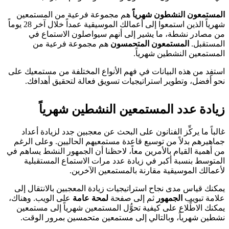
المستمعون النشطون شهرياً
هم مجموعة فرعية من المستمعين
شهرياً الذين استمعوا إلى أعمالك الموسيقية عمداً خلال آخر 28 يوماً
من مصادر نشطة، ما يشير إلى أنهم سيواصلون الاستماع في
المستقبل.
المستمعون المتحمسون
هم مجموعة فرعية من
المستمعين النشطين شهرياً.
استفِد من هذه البيانات في فهم الأنواع المختلفة من مستمعيك على
نحو أفضل، وتطوير استراتيجيات تسويق فعالة لتحقيق أهدافك.
زيادة عدد المستمعين النشطين شهرياً
غالباً ما يركِّز الفنانون على البحث عن معجبين جدد لزيادة أعداد
جماهيرهم بدلاً من توسيع قاعدة مستمعيهم الحاليين. وعلى الرغم
من أهمية القيام بالأمرين معاً، لاحظنا أن الجمهور النشط يساهم في
المتوسط بنسبة أكبر في زيادة عدد مرات الاستماع المستقبلية
لأعمالك الموسيقية مقارنة بالمستمعين الآخرين.
يمكنك قياس مدى نجاح استراتيجيات زيادة المعجبين بالانتقال إلى
علامة تبويب
الجمهور
ثم إلى صفحة
لمحة عامة
على الويب. وهناك،
يمكنك الاطِّلاع على كيفية تحوُّل المستمعين شهرياً إلى مستمعين
نشطين شهرياً، وبالتالي إلى مستمعين متحمسين بمرور الوقت.