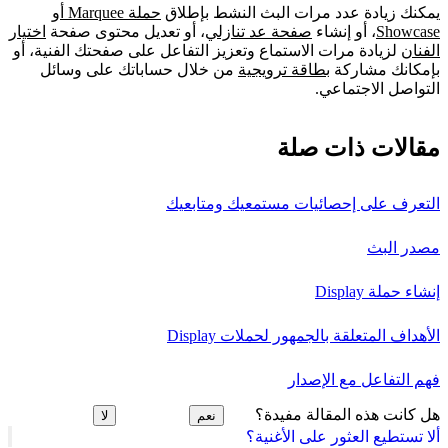
يمكنك زيادة عدد مرات البث النشط بإطلاق
حملة Marquee أو
Showcase
، أو إنشاء
صفحة عد تنازلي
، أو تعديل محتوى صفحة
اختيار
الفنان
لزيادة مرات الاستماع وتعزيز التفاعل على صفحتك الفنية، أو
بإمكانك مشاركة
بطاقة ترويجية
من خلال حساباتك على وسائل
التواصل الاجتماعي.
مقالات ذات صلة
التعرف على إحصائيات مستمعيك ومتابعيك
مصدر البث
إنشاء حملة Display
الأهداف المتعلقة بالجمهور لحملات Display
فهم التفاعل مع الإصدار
هل كانت هذه المقالة مفيدة؟
نعم
لا
ألا تستطيع العثور على الأغنية؟