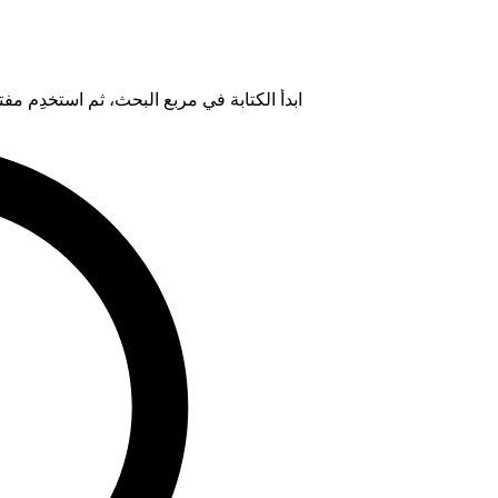
ابدأ الكتابة في مربع البحث، ثم استخدِم مفتاح "Tab" لتحديد خيار من ال