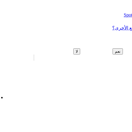
 الأخرى؟
نعم
لا