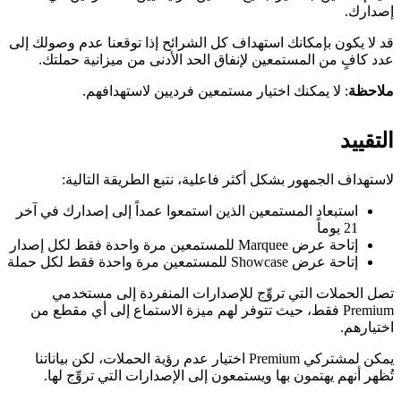
إصدارك.
قد لا يكون بإمكانك استهداف كل الشرائح إذا توقعنا عدم وصولك إلى
عدد كافٍ من المستمعين لإنفاق الحد الأدنى من ميزانية حملتك.
ملاحظة
: لا يمكنك اختيار مستمعين فرديين لاستهدافهم.
التقييد
لاستهداف الجمهور بشكل أكثر فاعلية، نتبع الطريقة التالية:
استبعاد المستمعين الذين استمعوا عمداً إلى إصدارك في آخر
21 يوماً
إتاحة عرض Marquee للمستمعين مرة واحدة فقط لكل إصدار
إتاحة عرض Showcase للمستمعين مرة واحدة فقط لكل حملة
تصل الحملات التي تروِّج للإصدارات المنفردة إلى مستخدمي
Premium فقط، حيث تتوفر لهم ميزة الاستماع إلى أي مقطع من
اختيارهم.
يمكن لمشتركي Premium اختيار عدم رؤية الحملات، لكن بياناتنا
تُظهر أنهم يهتمون بها ويستمعون إلى الإصدارات التي تروِّج لها.