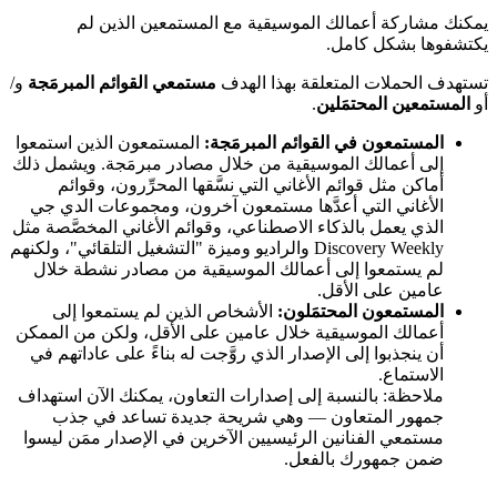
يمكنك مشاركة أعمالك الموسيقية مع المستمعين الذين لم
يكتشفوها بشكل كامل.
تستهدف الحملات المتعلقة بهذا الهدف
مستمعي القوائم المبرمَجة
و/
أو
المستمعين المحتمَلين
.
المستمعون في القوائم المبرمَجة:
المستمعون الذين استمعوا
إلى أعمالك الموسيقية من خلال مصادر مبرمَجة. ويشمل ذلك
أماكن مثل قوائم الأغاني التي نسَّقها المحرِّرون، وقوائم
الأغاني التي أعدَّها مستمعون آخرون، ومجموعات الدي جي
الذي يعمل بالذكاء الاصطناعي، وقوائم الأغاني المخصَّصة مثل
Discovery Weekly والراديو وميزة "التشغيل التلقائي"، ولكنهم
لم يستمعوا إلى أعمالك الموسيقية من مصادر نشطة خلال
عامين على الأقل.
المستمعون المحتمَلون:
الأشخاص الذين لم يستمعوا إلى
أعمالك الموسيقية خلال عامين على الأقل، ولكن من الممكن
أن ينجذبوا إلى الإصدار الذي روَّجت له بناءً على عاداتهم في
الاستماع.
ملاحظة: بالنسبة إلى إصدارات التعاون، يمكنك الآن استهداف
جمهور المتعاون — وهي شريحة جديدة تساعد في جذب
مستمعي الفنانين الرئيسيين الآخرين في الإصدار ممَن ليسوا
ضمن جمهورك بالفعل.