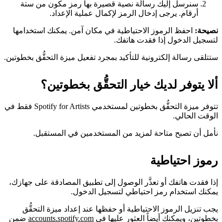
سنرسل إليك رسالة نصية قصيرة بها رمز مكون من ستة
أرقام. يرجى إدخال الرمز لإكمال عملية الإعداد.
نصيحة:
احفظ الرموز الاحتياطية في مكان آمن. يمكنك استخدامها
لتسجيل الدخول إذا فقدت هاتفك.
ستتلقى رسالة إلكترونية للتأكيد بمجرد تفعيل ميزة التحقُّق بخطوتين.
ألا يتوفر لديك خيار التحقُّق بخطوتين؟
تتوفر ميزة التحقُّق بخطوتين لمستخدمي Spotify for Artists فقط في
الوقت الحالي.
نأمل أن تصبح متاحة لمزيد من المستخدمين في المستقبل.
رموز احتياطية
إذا فقدت هاتفك أو تعذَّر الوصول إلى تطبيق المصادقة على جهازك،
يمكنك استخدام رمز احتياطي لتسجيل الدخول.
يجب تنزيل الرموز الاحتياطية أو حفظها عند إعداد ميزة التحقُّق
بخطوتين، ويمكنك أيضاً العثور عليها في
accounts.spotify.com
ضمن