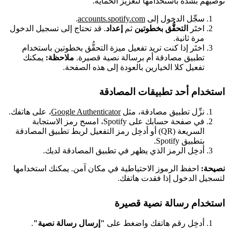
نوصيهم بشدة باستخدامها لتعزيز الحماية.
سجِّل الدخول إلى
accounts.spotify.com
.
اختَر
التحقُّق بخطوتين
ثم
إعداد
. قد تحتاج إلى تسجيل الدخول
مرة ثانية.
اختَر إذا كنت تريد تفعيل ميزة التحقُّق بخطوتين باستخدام
تطبيق مصادقة أم برسالة نصية قصيرة.
ملاحظة:
يمكنك
تفعيل كلا الخيارين بالعودة إلى هذه الصفحة.
استخدام أحد تطبيقات المصادقة
نزِّل تطبيق مصادقة، مثل
Google Authenticator
، على هاتفك.
في صفحة حسابك على Spotify، امسح رمز الاستجابة
السريعة (QR) أو أدخِل رمز التفعيل لربط تطبيق المصادقة
بتطبيق Spotify.
أدخِل الرمز الذي يظهر في تطبيق المصادقة لديك.
نصيحة:
احفظ الرموز الاحتياطية في مكان آمن. يمكنك استخدامها
لتسجيل الدخول إذا فقدت هاتفك.
استخدام رسالة نصية قصيرة
أدخِل رقم هاتفك واضغط على
"إرسال رسالة نصية"
.