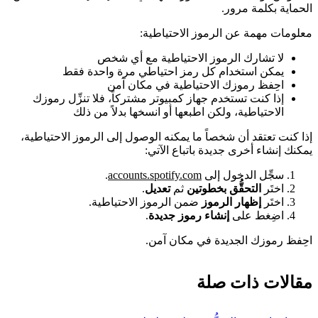
الحماية بكلمة مرور.
معلومات مهمة عن الرموز الاحتياطية:
لا تشارك الرموز الاحتياطية مع أي شخص
يمكن استخدام كل رمز احتياطي مرة واحدة فقط
احِفظ رموزك الاحتياطية في مكان آمن
إذا كنت تستخدم جهاز كمبيوتر مشتركاً، فلا تنزِّل رموزك
الاحتياطية، ولكن اطبعها أو انسخها بدلاً من ذلك
إذا كنت تعتقد أن شخصاً ما يمكنه الوصول إلى الرموز الاحتياطية،
يمكنك إنشاء أخرى جديدة باتباع الآتي:
سجِّل الدخول إلى
accounts.spotify.com
.
اختَر
التحقُّق بخطوتين
ثم
تعديل
.
اختَر
إظهار الرموز
ضمن الرموز الاحتياطية.
اضِغط على
إنشاء رموز جديدة
.
احِفظ رموزك الجديدة في مكان آمن.
مقالات ذات صلة