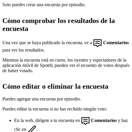
Solo puedes crear una encuesta por episodio.
Cómo comprobar los resultados de la
encuesta
Una vez que se haya publicado la encuesta, ve a
Comentarios
para ver los resultados.
Mientras la encuesta está en curso, los oyentes y espectadores de la
aplicación móvil de Spotify pueden ver el recuento de votos después
de haber votado.
Cómo editar o eliminar la encuesta
Puedes agregar una encuesta por episodio.
Puedes editar la encuesta si no has recibido ningún voto:
En la web, dirígete a tu encuesta en
Comentarios
y haz
clic en
.