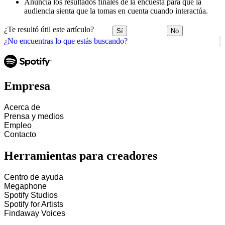
Anuncia los resultados finales de la encuesta para que la
audiencia sienta que la tomas en cuenta cuando interactúa.
¿Te resultó útil este artículo?
Sí
No
¿No encuentras lo que estás buscando?
Empresa
Acerca de
Prensa y medios
Empleo
Contacto
Herramientas para creadores
Centro de ayuda
Megaphone
Spotify Studios
Spotify for Artists
Findaway Voices