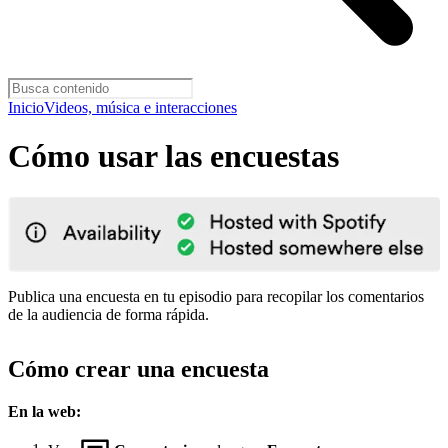
Inicio
Videos, música e interacciones
Cómo usar las encuestas
Publica una encuesta en tu episodio para recopilar los comentarios
de la audiencia de forma rápida.
Cómo crear una encuesta
En la web: