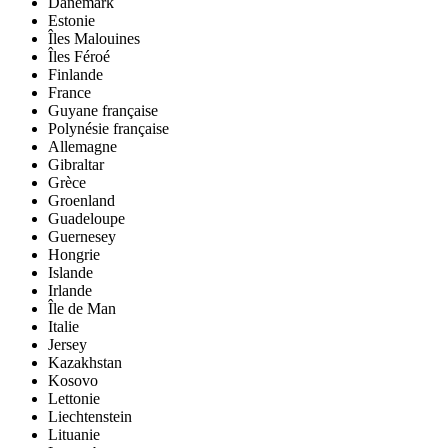
Danemark
Estonie
Îles Malouines
Îles Féroé
Finlande
France
Guyane française
Polynésie française
Allemagne
Gibraltar
Grèce
Groenland
Guadeloupe
Guernesey
Hongrie
Islande
Irlande
Île de Man
Italie
Jersey
Kazakhstan
Kosovo
Lettonie
Liechtenstein
Lituanie