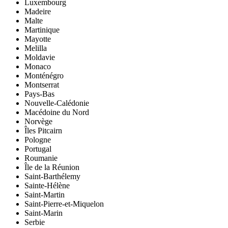
Luxembourg
Madeire
Malte
Martinique
Mayotte
Melilla
Moldavie
Monaco
Monténégro
Montserrat
Pays-Bas
Nouvelle-Calédonie
Macédoine du Nord
Norvège
Îles Pitcairn
Pologne
Portugal
Roumanie
Île de la Réunion
Saint-Barthélemy
Sainte-Hélène
Saint-Martin
Saint-Pierre-et-Miquelon
Saint-Marin
Serbie