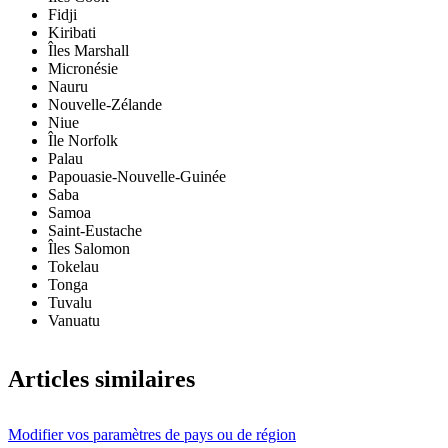
Fidji
Kiribati
Îles Marshall
Micronésie
Nauru
Nouvelle-Zélande
Niue
Île Norfolk
Palau
Papouasie-Nouvelle-Guinée
Saba
Samoa
Saint-Eustache
Îles Salomon
Tokelau
Tonga
Tuvalu
Vanuatu
Articles similaires
Modifier vos paramètres de pays ou de région