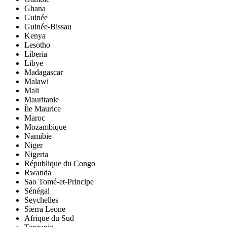
Ghana
Guinée
Guinée-Bissau
Kenya
Lesotho
Liberia
Libye
Madagascar
Malawi
Mali
Mauritanie
Île Maurice
Maroc
Mozambique
Namibie
Niger
Nigeria
République du Congo
Rwanda
Sao Tomé-et-Principe
Sénégal
Seychelles
Sierra Leone
Afrique du Sud