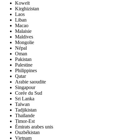
Koweït
Kirghizistan
Laos
Liban
Macao
Malaisie
Maldives
Mongolie
Népal
Oman
Pakistan
Palestine
Philippines
Qatar
Arabie saoudite
Singapour
Corée du Sud
Sri Lanka
Taïwan
Tadjikistan
Thaïlande
Timor-Est
Émirats arabes unis
Ouzbékistan
Vietnam