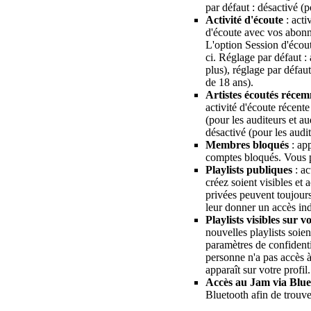
par défaut : désactivé (p
Activité d'écoute
: acti
d'écoute avec vos abonné
L'option Session d'écout
ci. Réglage par défaut : 
plus), réglage par défaut
de 18 ans).
Artistes écoutés réce
activité d'écoute récent
(pour les auditeurs et au
désactivé (pour les audi
Membres bloqués
: app
comptes bloqués. Vous 
Playlists publiques
: ac
créez soient visibles et 
privées peuvent toujour
leur donner un accès ind
Playlists visibles sur v
nouvelles playlists soie
paramètres de confidenti
personne n'a pas accès à 
apparaît sur votre profil.
Accès au Jam via Blue
Bluetooth afin de trouve