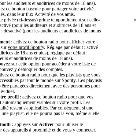
our les auditeurs et auditrices de moins de 18 ans).
vez ce bouton bascule pour partager votre activité
s, dans leur flux Activité de vos amis.
e privée (ci-dessus) prime temporairement sur celle-
activé (pour les auditeurs et auditrices de 18 ans et
 : désactivé (pour les auditeurs et auditrices de moins
mment
: activez ce bouton radio pour afficher votre
e sur
votre profil Spotify
. Réglage par défaut : activé
ditrices de 18 ans et plus), réglage par défaut :
teurs et auditrices de moins de 18 ans).
uyez sur cette option pour accéder à votre liste de
pouvez y débloquer des comptes.
tivez ce bouton radio pour que les playlists que vous
accessibles par tout le monde sur Spotify. Les playlists
s être partagées directement avec des personnes pour
ividuel.
otre profil
: activez ce bouton radio pour que vos
nt automatiquement visibles sur votre profil. Les
alité restent s'applicables. Par conséquent, si une
une playlist, elle ne pourra pas la voir, même si elle
tooth
: appuyez sur
Activer
pour utiliser le
r des appareils à proximité et de vous y connecter.