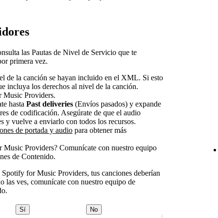
idores
nsulta las Pautas de Nivel de Servicio que te
or primera vez.
el de la canción se hayan incluido en el XML. Si esto
ue incluya los derechos al nivel de la canción.
or Music Providers.
ate hasta
Past deliveries
(Envíos pasados) y expande
rrores de codificación. Asegúrate de que el audio
s y vuelve a enviarlo con todos los recursos.
iones de portada y audio
para obtener más
or Music Providers? Comunícate con nuestro equipo
nes de Contenido.
 Spotify for Music Providers, tus canciones deberían
 no las ves, comunícate con nuestro equipo de
do.
Sí
No