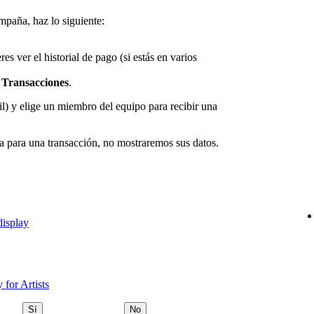
mpaña, haz lo siguiente:
es ver el historial de pago (si estás en varios
a
Transacciones
.
) y elige un miembro del equipo para recibir una
ada para una transacción, no mostraremos sus datos.
display
 for Artists
Sí
No