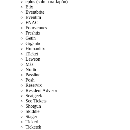
eplus (solo para Japón)
Etix
Eventbrite
Eventim
FNAC
Fourvenues
Freshtix
Getin
Gigantic
Humanitix
iTicket
Lawson
Más
Nortic
Passline
Posh
Reservix
Resident Advisor
Seatgeek
See Tickets
Shotgun
Skiddle
Stager
Tickeri
Ticketek