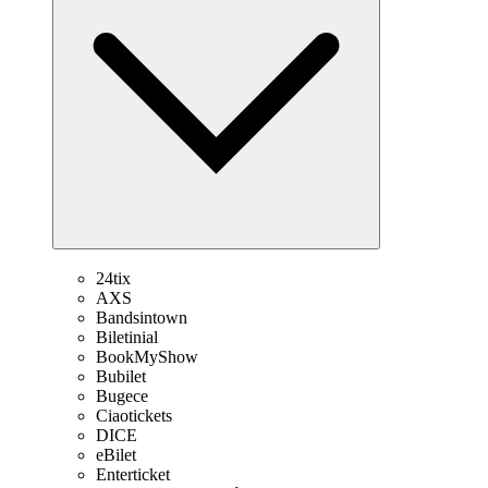
24tix
AXS
Bandsintown
Biletinial
BookMyShow
Bubilet
Bugece
Ciaotickets
DICE
eBilet
Enterticket