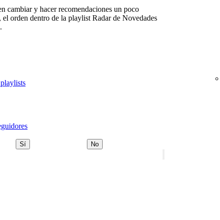
den cambiar y hacer recomendaciones un poco
e, el orden dentro de la playlist Radar de Novedades
.
playlists
eguidores
Sí
No